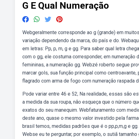
G E Qual Numeração
Webgeralmente corresponde ao g (grande) em muitos
variação dependendo da marca, do país e do. Webaqu
em letras: Pp, p, m, g e gg. Para saber qual letra 
com o gg, ele costuma corresponder, em numeração de
femininas, a numeração gg. Webzé roberto segue prov
marcar gols, sua função principal como centroavante
flagrado com arma de fogo com numeração raspada dent
Pode variar entre 46 e 52; Na realidade, essas são e
a medida da sua roupa, não esqueça que o número que
exatos do seu manequim. Webfaturamento com medica
deste ano, quase o mesmo valor investido pela farmac
brasil temos, medidas padrões que é o pp,p,m,g e 
Webse eu te perguntar, por exemplo, o sutiã tamanho