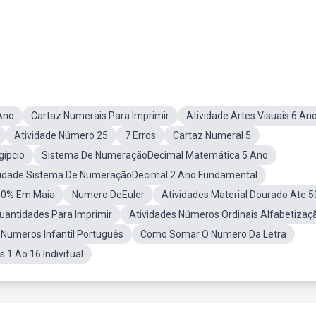
Ano
Cartaz Numerais Para Imprimir
Atividade Artes Visuais 6 An
Atividade Número 25
7 Erros
Cartaz Numeral 5
ípcio
Sistema De NumeraçãoDecimal Matemática 5 Ano
vidade Sistema De NumeraçãoDecimal 2 Ano Fundamental
00% Em Maia
Numero DeEuler
Atividades Material Dourado Ate 5
antidades Para Imprimir
Atividades Números Ordinais Alfabetizaç
Numeros Infantil Português
Como Somar O Numero Da Letra
 1 Ao 16 Indivifual