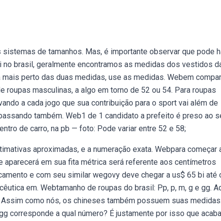
 sistemas de tamanhos. Mas, é importante observar que pode h
i no brasil, geralmente encontramos as medidas dos vestidos 
chega mais perto das duas medidas, use as medidas. Webem compa
 roupas masculinas, a algo em torno de 52 ou 54. Para roupas
ando a cada jogo que sua contribuição para o sport vai além de
, passando também. Web1 de 1 candidato a prefeito é preso ao s
ro de carro, na pb — foto: Pode variar entre 52 e 58;
stimativas aproximadas, e a numeração exata. Webpara começar a 
 aparecerá em sua fita métrica será referente aos centímetros
mento e com seu similar wegovy deve chegar a us$ 65 bi até 
êutica em. Webtamanho de roupas do brasil: Pp, p, m, g e gg. A
gg. Assim como nós, os chineses também possuem suas medidas
 gg corresponde a qual número? É justamente por isso que acab