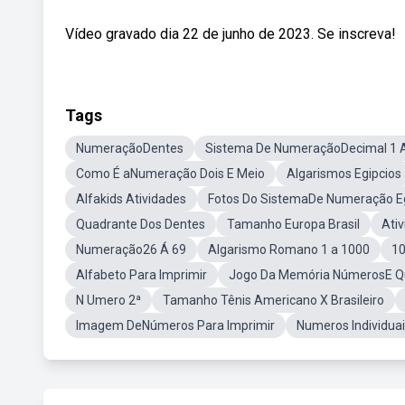
Vídeo gravado dia 22 de junho de 2023. Se inscreva!
Tags
NumeraçãoDentes
Sistema De NumeraçãoDecimal 1 
Como É aNumeração Dois E Meio
Algarismos Egipcios
Alfakids Atividades
Fotos Do SistemaDe Numeração Eg
Quadrante Dos Dentes
Tamanho Europa Brasil
Ati
Numeração26 Á 69
Algarismo Romano 1 a 1000
1
Alfabeto Para Imprimir
Jogo Da Memória NúmerosE Qu
N Umero 2ª
Tamanho Tênis Americano X Brasileiro
Imagem DeNúmeros Para Imprimir
Numeros Individuais