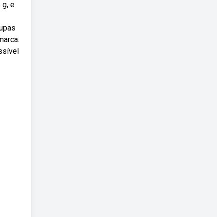
 g, e
oupas
marca.
ssível