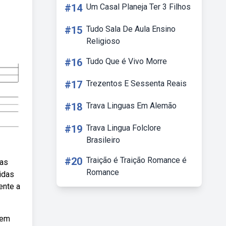
#14
Um Casal Planeja Ter 3 Filhos
#15
Tudo Sala De Aula Ensino
Religioso
#16
Tudo Que é Vivo Morre
#17
Trezentos E Sessenta Reais
#18
Trava Linguas Em Alemão
#19
Trava Lingua Folclore
Brasileiro
#20
Traição é Traição Romance é
mas
Romance
idas
ente a
 em