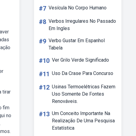
#7
Vesícula No Corpo Humano
#8
Verbos Irregulares No Passado
Em Ingles
aver
dadas
#9
Verbo Gustar Em Espanhol
ração
Tabela
#10
Ver Grilo Verde Significado
er
#11
Uso Da Crase Para Concurso
#12
Usinas Termoelétricas Fazem
tirar
Uso Somente De Fontes
Renováveis.
o fim
#13
Um Conceito Importante Na
qui no
Realização De Uma Pesquisa
.
Estatística
amos.