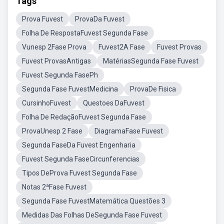
Tags
Prova Fuvest
ProvaDa Fuvest
Folha De RespostaFuvest Segunda Fase
Vunesp 2Fase Prova
Fuvest2A Fase
Fuvest Provas
Fuvest ProvasAntigas
MatériasSegunda Fase Fuvest
Fuvest Segunda FasePh
Segunda Fase FuvestMedicina
ProvaDe Fisica
CursinhoFuvest
Questoes DaFuvest
Folha De RedaçãoFuvest Segunda Fase
ProvaUnesp 2 Fase
DiagramaFase Fuvest
Segunda FaseDa Fuvest Engenharia
Fuvest Segunda FaseCircunferencias
Tipos DeProva Fuvest Segunda Fase
Notas 2ªFase Fuvest
Segunda Fase FuvestMatemática Questões 3
Medidas Das Folhas DeSegunda Fase Fuvest