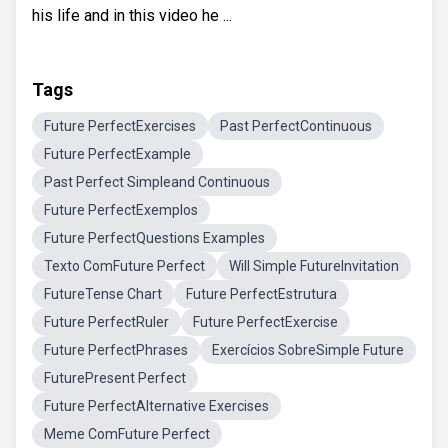
his life and in this video he ...
Tags
Future PerfectExercises
Past PerfectContinuous
Future PerfectExample
Past Perfect Simpleand Continuous
Future PerfectExemplos
Future PerfectQuestions Examples
Texto ComFuture Perfect
Will Simple FutureInvitation
FutureTense Chart
Future PerfectEstrutura
Future PerfectRuler
Future PerfectExercise
Future PerfectPhrases
Exercícios SobreSimple Future
FuturePresent Perfect
Future PerfectAlternative Exercises
Meme ComFuture Perfect