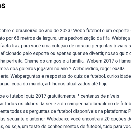
as
sobre o brasileirão do ano de 2023! Webo futebol é um esporte 
 por 68 metros de largura, uma padronização da fifa. Webfaça
facts traz para você uma coleção de nossas perguntas triviais 
ficionado pelo esporte ou apenas quer se divertir, nosso quiz 
olha perfeita. Chame os amigos e a família,. Webem 2017 o flame
mes dos goleiros jogaram no ano ? Webdividido, roger exalta
berta: Webperguntas e respostas do quiz de futebol, curiosidad
ague, copa do mundo, artilheiros atualizados até hoje.
e o futebol quiz 2017 gratuitamente: * centenas de níveis
 todos os clubes da série a do campeonato brasileiro de futeb
nta todas as perguntas de futebol disponíveis na plataforma; 
las seguinte e anterior. Webabaixo você encontrará 20 opções d
s, ou seja, um teste de conhecimentos de futebol, tudo para voc