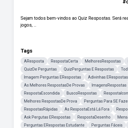
#c
Sejam todos bem-vindos ao Quiz Respostas. Será re
jogos, ...
Tags
AResposta
RespostaCerta
MelhoresRespostas
QuizDe Perguntas
QuizPerguntas E Respostas
Tod
Imagem Perguntas ERespostas
Adivinhas ERespostas
As Melhores RespostasDe Provas
ImagensRespostas
RespostaEscondida
BuscoRespostas
RespostaIco
Melhores RespostasDe Prova
Perguntas Para SE Faze
RespostasRápidas
As RespostaEstá Lá Fora
Respo
Ask Pergutas ERespostas
RespostaDesenho
Mens
Perguntas ERespostas Estudante
Perguntas Fáceis