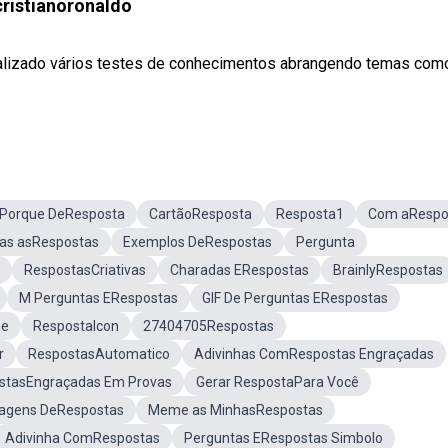
ristianoronaldo
alizado vários testes de conhecimentos abrangendo temas com
Porque DeResposta
CartãoResposta
Resposta1
Com aRespo
as asRespostas
Exemplos DeRespostas
Pergunta
RespostasCriativas
Charadas ERespostas
BrainlyRespostas
M Perguntas ERespostas
GIF De Perguntas ERespostas
ne
RespostaIcon
27404705Respostas
r
RespostasAutomatico
Adivinhas ComRespostas Engraçadas
stasEngraçadas Em Provas
Gerar RespostaPara Você
agens DeRespostas
Meme as MinhasRespostas
Adivinha ComRespostas
Perguntas ERespostas Simbolo