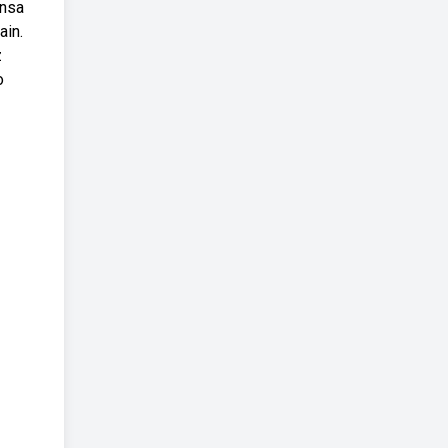
ensa
ain.
z
o