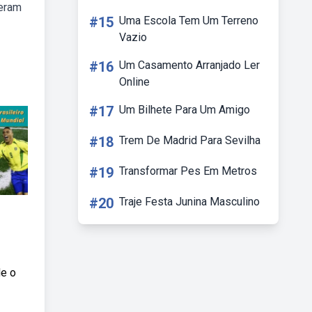
veram
#15
Uma Escola Tem Um Terreno
Vazio
#16
Um Casamento Arranjado Ler
Online
#17
Um Bilhete Para Um Amigo
#18
Trem De Madrid Para Sevilha
#19
Transformar Pes Em Metros
#20
Traje Festa Junina Masculino
de o