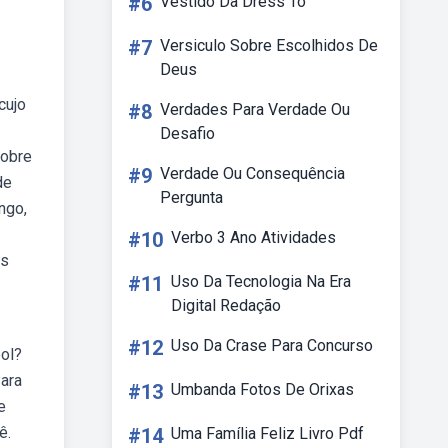
#6
Vestido Da Dress To
#7
Versiculo Sobre Escolhidos De
Deus
cujo
#8
Verdades Para Verdade Ou
Desafio
sobre
#9
Verdade Ou Consequência
de
Pergunta
ngo,
#10
Verbo 3 Ano Atividades
es
#11
Uso Da Tecnologia Na Era
Digital Redação
#12
Uso Da Crase Para Concurso
ol?
Para
#13
Umbanda Fotos De Orixas
e
ê.
#14
Uma Família Feliz Livro Pdf