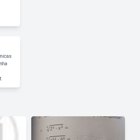
cnicas
inha
.