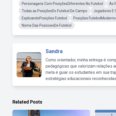
Personagens Com PosiçõesDiferentes No Futebol
As 
Todas as PosiçõesDo Futebol De Campo
Jogadores E 
ExplicandoPosições Futebol
Posições FutebolModerno
Nome Das PosicoesDe Futebol
Sandra
Como orientador, minha entrega é comp
pedagógicas que valorizam relações au
meta é guiar os estudantes em sua traj
estratégias educacionais reconhecidas
Related Posts