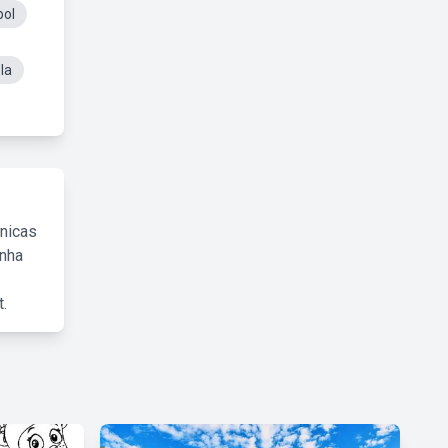
bol
la
cnicas
inha
.