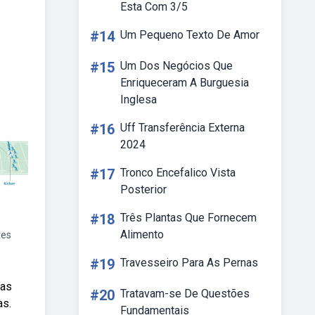
Esta Com 3/5
#14
Um Pequeno Texto De Amor
#15
Um Dos Negócios Que
Enriqueceram A Burguesia
Inglesa
#16
Uff Transferência Externa
2024
#17
Tronco Encefalico Vista
Posterior
#18
Três Plantas Que Fornecem
Alimento
tes
#19
Travesseiro Para As Pernas
ras
#20
Tratavam-se De Questões
as.
Fundamentais