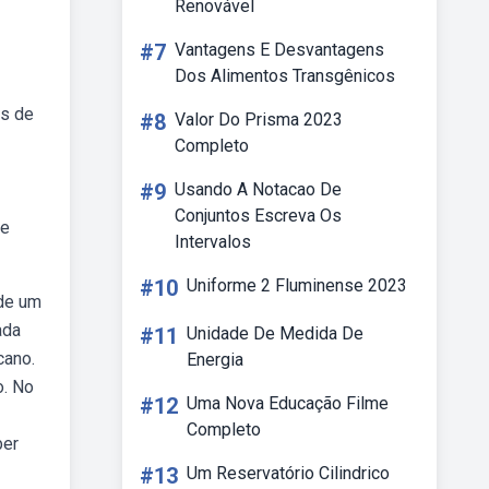
Renovável
#7
Vantagens E Desvantagens
Dos Alimentos Transgênicos
es de
#8
Valor Do Prisma 2023
Completo
#9
Usando A Notacao De
Conjuntos Escreva Os
de
Intervalos
#10
Uniforme 2 Fluminense 2023
 de um
ada
#11
Unidade De Medida De
cano.
Energia
o. No
#12
Uma Nova Educação Filme
Completo
ber
#13
Um Reservatório Cilindrico