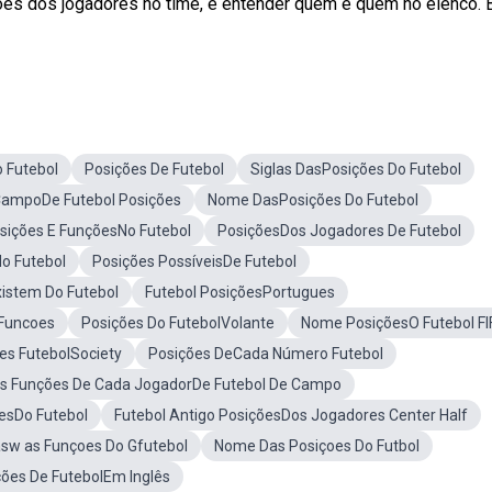
ões dos jogadores no time, e entender quem é quem no elenco.
 Futebol
Posições De Futebol
Siglas DasPosições Do Futebol
ampoDe Futebol Posições
Nome DasPosições Do Futebol
sições E FunçõesNo Futebol
PosiçõesDos Jogadores De Futebol
o Futebol
Posições PossíveisDe Futebol
istem Do Futebol
Futebol PosiçõesPortugues
 Funcoes
Posições Do FutebolVolante
Nome PosiçõesO Futebol FI
es FutebolSociety
Posições DeCada Número Futebol
as Funções De Cada JogadorDe Futebol De Campo
esDo Futebol
Futebol Antigo PosiçõesDos Jogadores Center Half
sw as Funçoes Do Gfutebol
Nome Das Posiçoes Do Futbol
ções De FutebolEm Inglês