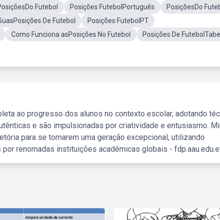
PosiçõesDo Futebol
Posições FutebolPortuguês
PosiçõesDo Fute
SuasPosições De Futebol
Posições FutebolPT
Como Funciona asPosições No Futebol
Posições De FutebolTabe
leta ao progresso dos alunos no contexto escolar, adotando té
tênticas e são impulsionadas por criatividade e entusiasmo. M
etória para se tornarem uma geração excepcional, utilizando
 por renomadas instituições acadêmicas globais - fdp.aau.edu.et