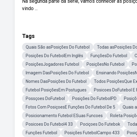
Na segunda parte da série, vamos conhecer as posiç
vindo ...
Tags
Quais São asPosições Do Futebol
Todas asPosições Do
Posições Do FutebolEm Inglês
FunçõesDo Futebol
C
PosiçõesJogadores Futebol
PosiçõesNo Futebol
Po
Imagem DasPosições Do Futebol
Ensinando PosiçõesN
Nomes DasPosições Do Futebol
Todos PosiçõesQue Ex
Futebol PosiçõesEm Postugues
Posicoes DoFutebol E
Possçoes DoFutebol
Posições Do FutebolPD
Posiçõ
Fotos Com PosiçoesE Funções Do Futebol De 5
Quais 
Posicionamento Futebol ESuas Funcoes
Roleta Posiçõ
Posicoes Do Futebol4 33
Pociçoes Do Futebok
Toda
Funções Futebol
Posições FutebolCampo 433
Posi