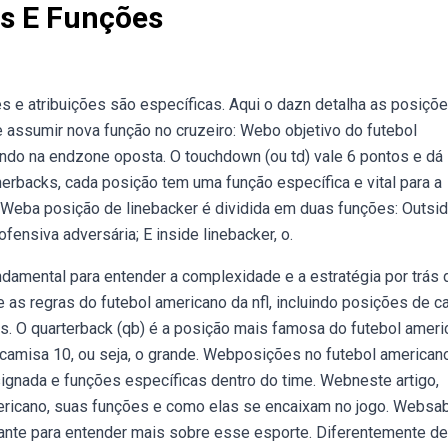
s E Funções
e atribuições são específicas. Aqui o dazn detalha as posiçõ
 assumir nova função no cruzeiro: Webo objetivo do futebol
ndo na endzone oposta. O touchdown (ou td) vale 6 pontos e dá
nerbacks, cada posição tem uma função específica e vital para a
Weba posição de linebacker é dividida em duas funções: Outsi
ofensiva adversária; E inside linebacker, o.
amental para entender a complexidade e a estratégia por trás
as regras do futebol americano da nfl, incluindo posições de c
s. O quarterback (qb) é a posição mais famosa do futebol ameri
amisa 10, ou seja, o grande. Webposições no futebol american
ignada e funções específicas dentro do time. Webneste artigo,
mericano, suas funções e como elas se encaixam no jogo. Websa
ante para entender mais sobre esse esporte. Diferentemente de