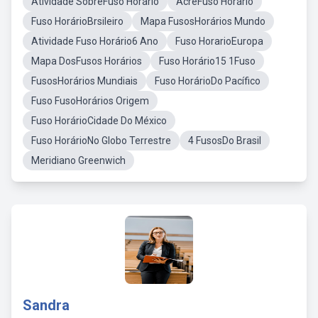
Atividade SobreFuso Horário
AcreFuso Horário
Fuso HorárioBrsileiro
Mapa FusosHorários Mundo
Atividade Fuso Horário6 Ano
Fuso HorarioEuropa
Mapa DosFusos Horários
Fuso Horário15 1Fuso
FusosHorários Mundiais
Fuso HorárioDo Pacífico
Fuso FusoHorários Origem
Fuso HorárioCidade Do México
Fuso HorárioNo Globo Terrestre
4 FusosDo Brasil
Meridiano Greenwich
Sandra