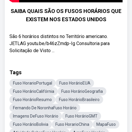
SAIBA QUAIS SÃO OS FUSOS HORÁRIOS QUE
EXISTEM NOS ESTADOS UNIDOS
São 6 horários distintos no Território americano.
JETLAG youtu.be/b46zZmdp-Ig Consultoria para
Solicitação de Visto ...
Tags
Fuso HorarioPortugal
Fuso HorárioEUA
Fuso HorárioCalifórnia
Fuso HorárioGeografia
Fuso HorárioResumo
Fuso HorárioBrasileiro
Fernando De NoronhaFuso Horário
Imagens DeFuso Horário
Fuso HorárioGMT
Fuso HorárioBolivia
Fuso HorarioChina
MapaFuso