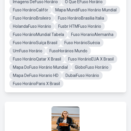
Imagens DeFuso Horário
O Que ÉFuso Horário
Fuso HorárioCalifór
Mapa MundiFuso Horário Mundial
Fuso HorárioBrsileiro
Fuso HorárioBrasilia Italia
HolandaFuso Horário
Fusbr HTMFuso Horário
Fuso HorárioMundial Tabela
Fuso HorarioAlemanha
Fuso HorárioSuíça Brasil
Fuso HorárioSuécia
UmFuso Horário
FusoHorários Mundo
Fuso HorárioQatar X Brasil
Fuso HorárioEUA X Brasil
Mapa DoFuso Horário Mundial
GloboFuso Horário
Mapa DeFuso Horario HD
DubaiFuso Horário
Fuso HorárioParis X Brasil