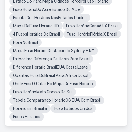
Estado Do Pará Mapa Cidades TerceiroFuso Horario
Fuso HorarioDo Acre Estado Do Acre
Escrita Dos Horários NosEstados Unidos
Mapa DeFuso Horario HD
Fuso HorárioCanadá X Brasil
4 FusosHorários Do Brasil
Fuso HorárioFlórida X Brasil
Hora NoBrasil
Mapa Fuso HorarioDestacando Sydney E NY
Estocolmo Diferença De HorasPara Brasil
Diferenca Horario BrasilEUA Costa Leste
Quantas Hora DoBrasil Para Africa Dosul
Onde Fica O Catar No Mapa DeFuso Horario
Fuso HorárioMato Grosso Do Sul
Tabela Comparando HorarioOS EUA Com Brasil
HorarioEm Brasilia
Fuso Estados Unidos
Fusos Horarios