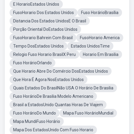
E HorarioEstados Unidos
FusoHorario Dos Estados Unidos
Fuso HorárioBrasília
Distancia Dos Estados UnidosE O Brasil
Porção Oriental DoEstados Unidos
FusoHorario Bahrein Com Brasil
FusoHorario America
Tempo DosEstados Unidos
Estados UnidosTime
Relogio Fuso Horario BrasilX Peru
Horario Em Brasilia
Fuso HorárioOrlando
Que Horario Abre Do Comércio DosEstados Unidos
Que Hora É Agora NosEstados Unidos
Quais Estados Do BrasilNão USA O Horário De Brasilia
Fuso HorárioDe Brasilia Modelo Americano
Brasil a EstadosUnido Quantas Horas De Viajem
Fuso HorárioDo Mundo
Mapa Fuso HorárioMundial
Mapa MundiFuso Horário
Mapa Dos EstadosUnido Com Fuso Horario