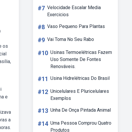
#7
Velocidade Escalar Media
Exercicios
#8
Vaso Pequeno Para Plantas
a
#9
Vai Toma No Seu Rabo
e os
#10
Usinas Termoelétricas Fazem
cial
Uso Somente De Fontes
sília,
Renováveis.
#11
Usina Hidrelétricas Do Brasil
i
#12
Unicelulares E Pluricelulares
ha e
Exemplos
#13
Unha De Onça Pintada Animal
lizava
oras a
#14
Uma Pessoa Comprou Quatro
horas.
Produtos