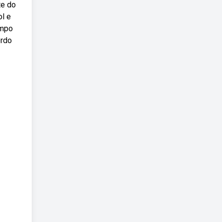
te do
ol e
empo
ordo