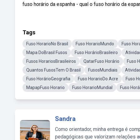
fuso horário da espanha - qual o fuso horário da espa
Tags
Fuso HorarioNo Brasil
Fuso HorarioMundo
Fuso Hor
Mapa DoBrasil Fusos
Fuso HorárioBrasileiro
Ativida
Fusos HorariosBrasileiros
QatarFuso Horário
Fuso H
Quantos FusosTem O Brasil
FusosMundiais
Ativida
Fuso HorárioGeografia
Fuso HorarioDo Acre
Fuso H
MapapFuso Horario
Fuso HorarioMundial
Fuso Horár
Sandra
Como orientador, minha entrega é comp
pedagógicas que valorizam relações au