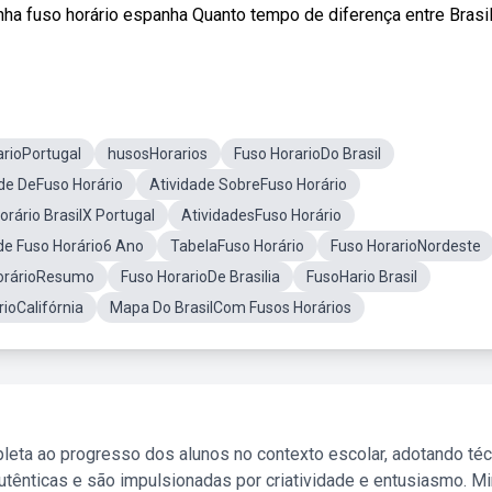
nha fuso horário espanha Quanto tempo de diferença entre Brasil e
arioPortugal
husosHorarios
Fuso HorarioDo Brasil
de DeFuso Horário
Atividade SobreFuso Horário
orário BrasilX Portugal
AtividadesFuso Horário
de Fuso Horário6 Ano
TabelaFuso Horário
Fuso HorarioNordeste
orárioResumo
Fuso HorarioDe Brasilia
FusoHario Brasil
ioCalifórnia
Mapa Do BrasilCom Fusos Horários
leta ao progresso dos alunos no contexto escolar, adotando té
tênticas e são impulsionadas por criatividade e entusiasmo. M