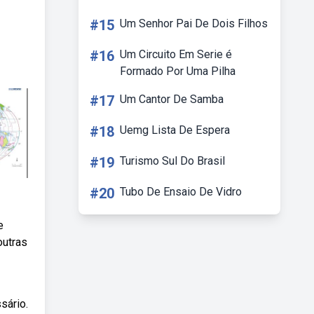
#15
Um Senhor Pai De Dois Filhos
#16
Um Circuito Em Serie é
Formado Por Uma Pilha
#17
Um Cantor De Samba
#18
Uemg Lista De Espera
#19
Turismo Sul Do Brasil
#20
Tubo De Ensaio De Vidro
e
outras
sário.