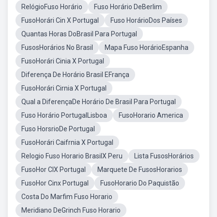
RelógioFuso Horário
Fuso Horário DeBerlim
FusoHorári Cin X Portugal
Fuso HorárioDos Países
Quantas Horas DoBrasil Para Portugal
FusosHorários No Brasil
Mapa Fuso HorárioEspanha
FusoHorári Cinia X Portugal
Diferença De Horário Brasil EFrança
FusoHorári Cirnia X Portugal
Qual a DiferençaDe Horário De Brasil Para Portugal
Fuso Horário PortugalLisboa
FusoHorario America
Fuso HorsrioDe Portugal
FusoHorári Caifrnia X Portugal
Relogio Fuso Horario BrasilX Peru
Lista FusosHorários
FusoHor CIX Portugal
Marquete De FusosHorarios
FusoHor Cinx Portugal
FusoHorario Do Paquistão
Costa Do Marfim Fuso Horario
Meridiano DeGrinch Fuso Horario