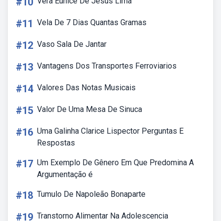
#10
Vera Eunice De Jesus Lima
#11
Vela De 7 Dias Quantas Gramas
#12
Vaso Sala De Jantar
#13
Vantagens Dos Transportes Ferroviarios
#14
Valores Das Notas Musicais
#15
Valor De Uma Mesa De Sinuca
#16
Uma Galinha Clarice Lispector Perguntas E
Respostas
#17
Um Exemplo De Gênero Em Que Predomina A
Argumentação é
#18
Tumulo De Napoleão Bonaparte
#19
Transtorno Alimentar Na Adolescencia