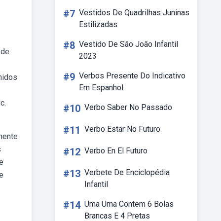
#7
Vestidos De Quadrilhas Juninas
Estilizadas
#8
Vestido De São João Infantil
 de
2023
#9
Verbos Presente Do Indicativo
nidos
Em Espanhol
c.
#10
Verbo Saber No Passado
#11
Verbo Estar No Futuro
mente
s
#12
Verbo En El Futuro
de
#13
Verbete De Enciclopédia
e
Infantil
#14
Uma Urna Contem 6 Bolas
Brancas E 4 Pretas