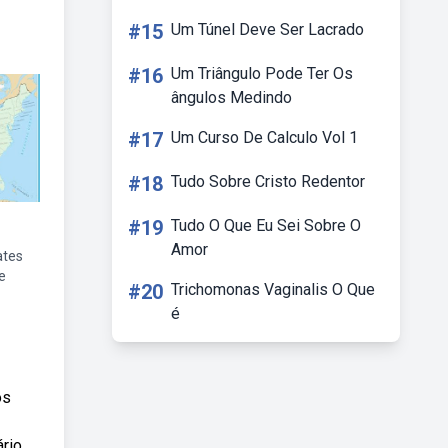
#15
Um Túnel Deve Ser Lacrado
#16
Um Triângulo Pode Ter Os
ângulos Medindo
#17
Um Curso De Calculo Vol 1
#18
Tudo Sobre Cristo Redentor
#19
Tudo O Que Eu Sei Sobre O
Amor
ates
e
#20
Trichomonas Vaginalis O Que
é
os
ário