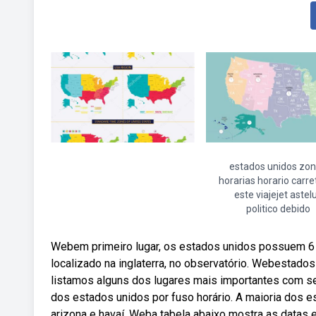
estados unidos zo
horarias horario carre
este viajejet astel
politico debido
Webem primeiro lugar, os estados unidos possuem 6 fu
localizado na inglaterra, no observatório. Webestados
listamos alguns dos lugares mais importantes com se
dos estados unidos por fuso horário. A maioria dos 
arizona e havaí. Weba tabela abaixo mostra as datas e