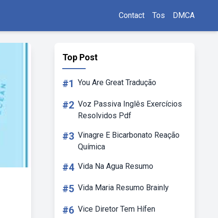
Contact
Tos
DMCA
Top Post
#1
You Are Great Tradução
#2
Voz Passiva Inglês Exercícios
Resolvidos Pdf
#3
Vinagre E Bicarbonato Reação
Química
#4
Vida Na Agua Resumo
#5
Vida Maria Resumo Brainly
#6
Vice Diretor Tem Hífen