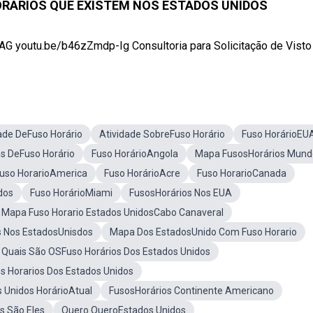
ORÁRIOS QUE EXISTEM NOS ESTADOS UNIDOS
LAG youtu.be/b46zZmdp-Ig Consultoria para Solicitação de Visto .
ade DeFuso Horário
Atividade SobreFuso Horário
Fuso HorárioEU
s DeFuso Horário
Fuso HorárioAngola
Mapa FusosHorários Mund
uso HorarioAmerica
Fuso HorárioAcre
Fuso HorarioCanada
dos
Fuso HorárioMiami
FusosHorários Nos EUA
Mapa Fuso Horario Estados UnidosCabo Canaveral
s Nos EstadosUnisdos
Mapa Dos EstadosUnido Com Fuso Horario
Quais São OSFuso Horários Dos Estados Unidos
 Horarios Dos Estados Unidos
 Unidos HorárioAtual
FusosHorários Continente Americano
s São Eles
Quero QueroEstados Unidos