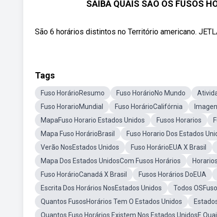
SAIBA QUAIS SÃO OS FUSOS H
São 6 horários distintos no Território americano. JET
Tags
Fuso HorárioResumo
Fuso HorárioNo Mundo
Ativid
Fuso HorarioMundial
Fuso HorárioCalifórnia
Imagen
MapaFuso Horario Estados Unidos
Fusos Horarios
F
Mapa Fuso HorárioBrasil
Fuso Horario Dos Estados Uni
Verão NosEstados Unidos
Fuso HorárioEUA X Brasil
Mapa Dos Estados UnidosCom Fusos Horários
Horario
Fuso HorárioCanadá X Brasil
Fusos Horários DoEUA
Escrita Dos Horários NosEstados Unidos
Todos OSFusos
Quantos FusosHorários Tem O Estados Unidos
Estados
Quantos Fuso Horários Existem Nos Estados UnidosE Quai