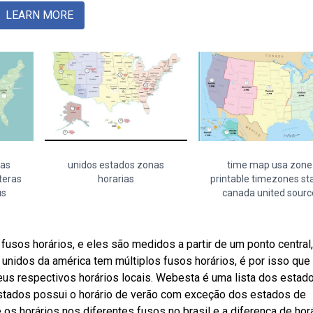
LEARN MORE
nas
unidos estados zonas
time map usa zone
teras
horarias
printable timezones st
us
canada united sourc
sos horários, e eles são medidos a partir de um ponto central,
 unidos da américa tem múltiplos fusos horários, é por isso que
us respectivos horários locais. Webesta é uma lista dos estad
estados possui o horário de verão com exceção dos estados de
 os horários nos diferentes fusos no brasil e a diferença de hor