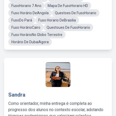
FusoHorario 7 Ano
Mapa De FusoHorario HD
Fuso Horário DeAngola
Questoes De FusoHorario
FusoDo Pará
Fuso Horario DeBrasilia
Fuso HorárioCairo
Questoues De FusoHorario
Fuso HorárioNo Globo Terrestre
Horário De DubaiAgora
Sandra
Como orientador, minha entrega é completa ao
progresso dos alunos no contexto escolar, adotando
técnicas pedagógicas que valorizam relações