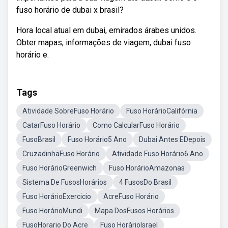
fuso horário de dubai x brasil?
Hora local atual em dubai, emirados árabes unidos.
Obter mapas, informações de viagem, dubai fuso
horário e.
Tags
Atividade SobreFuso Horário
Fuso HorárioCalifórnia
CatarFuso Horário
Como CalcularFuso Horário
FusoBrasil
Fuso Horário5 Ano
Dubai Antes EDepois
CruzadinhaFuso Horário
Atividade Fuso Horário6 Ano
Fuso HorárioGreenwich
Fuso HorárioAmazonas
Sistema De FusosHorários
4 FusosDo Brasil
Fuso HorárioExercicio
AcreFuso Horário
Fuso HorárioMundi
Mapa DosFusos Horários
FusoHorario Do Acre
Fuso HorárioIsrael