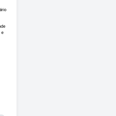
ário
ade
 e