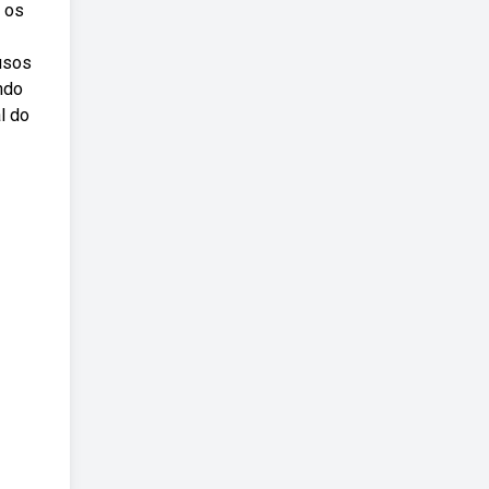
e os
usos
ndo
l do