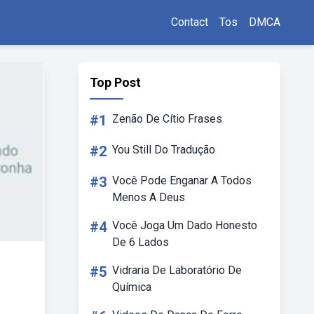
Contact
Tos
DMCA
Top Post
#1
Zenão De Cítio Frases
#2
You Still Do Tradução
#3
Você Pode Enganar A Todos
Menos A Deus
#4
Você Joga Um Dado Honesto
De 6 Lados
#5
Vidraria De Laboratório De
Química