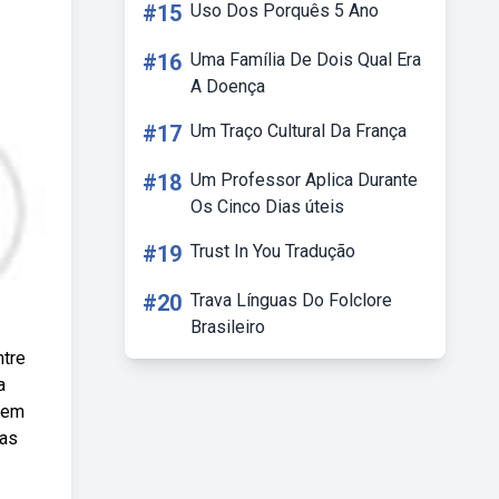
#15
Uso Dos Porquês 5 Ano
#16
Uma Família De Dois Qual Era
A Doença
#17
Um Traço Cultural Da França
#18
Um Professor Aplica Durante
Os Cinco Dias úteis
#19
Trust In You Tradução
#20
Trava Línguas Do Folclore
Brasileiro
ntre
a
o em
ras