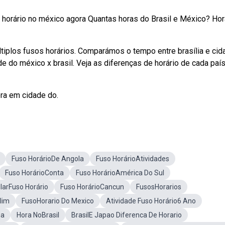
l horário no méxico agora Quantas horas do Brasil e México? Hor
tiplos fusos horários. Comparámos o tempo entre brasília e cid
e do méxico x brasil. Veja as diferenças de horário de cada país
ora em cidade do.
Fuso HorárioDe Angola
Fuso HorárioAtividades
Fuso HorárioConta
Fuso HorárioAmérica Do Sul
larFuso Horário
Fuso HorárioCancun
FusosHorarios
lim
FusoHorario Do Mexico
Atividade Fuso Horário6 Ano
ha
Hora NoBrasil
BrasilE Japao Diferenca De Horario