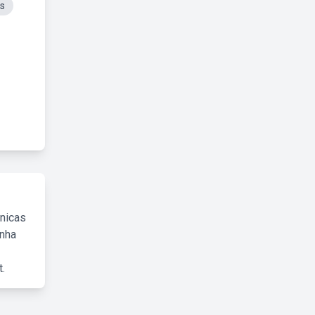
os
cnicas
inha
.