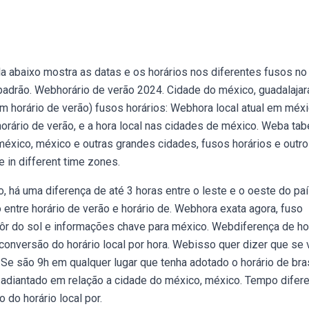
a abaixo mostra as datas e os horários nos diferentes fusos no
 padrão. Webhorário de verão 2024. Cidade do méxico, guadalajar
em horário de verão) fusos horários: Webhora local atual em méxi
orário de verão, e a hora local nas cidades de méxico. Weba tab
 méxico, méxico e outras grandes cidades, fusos horários e outr
 in different time zones.
 há uma diferença de até 3 horas entre o leste e o oeste do paí
o entre horário de verão e horário de. Webhora exata agora, fuso
/pôr do sol e informações chave para méxico. Webdiferença de ho
e conversão do horário local por hora. Webisso quer dizer que se
: Se são 9h em qualquer lugar que tenha adotado o horário de bras
as adiantado em relação a cidade do méxico, méxico. Tempo difer
 do horário local por.