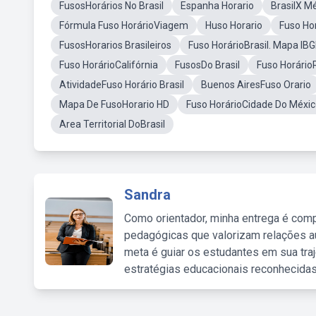
FusosHorários No Brasil
Espanha Horario
BrasilX M
Fórmula Fuso HorárioViagem
Huso Horario
Fuso Ho
FusosHorarios Brasileiros
Fuso HorárioBrasil. Mapa IB
Fuso HorárioCalifórnia
FusosDo Brasil
Fuso Horário
AtividadeFuso Horário Brasil
Buenos AiresFuso Orario
Mapa De FusoHorario HD
Fuso HorárioCidade Do Méxi
Area Territorial DoBrasil
Sandra
Como orientador, minha entrega é comp
pedagógicas que valorizam relações au
meta é guiar os estudantes em sua traj
estratégias educacionais reconhecidas