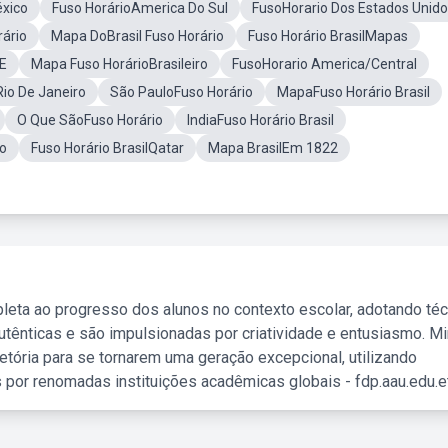
éxico
Fuso HorárioAmerica Do Sul
FusoHorario Dos Estados Unid
rário
Mapa DoBrasil Fuso Horário
Fuso Horário BrasilMapas
GE
Mapa Fuso HorárioBrasileiro
FusoHorario America/Central
Rio De Janeiro
São PauloFuso Horário
MapaFuso Horário Brasil
O Que SãoFuso Horário
IndiaFuso Horário Brasil
co
Fuso Horário BrasilQatar
Mapa BrasilEm 1822
leta ao progresso dos alunos no contexto escolar, adotando té
tênticas e são impulsionadas por criatividade e entusiasmo. M
etória para se tornarem uma geração excepcional, utilizando
 por renomadas instituições acadêmicas globais - fdp.aau.edu.et