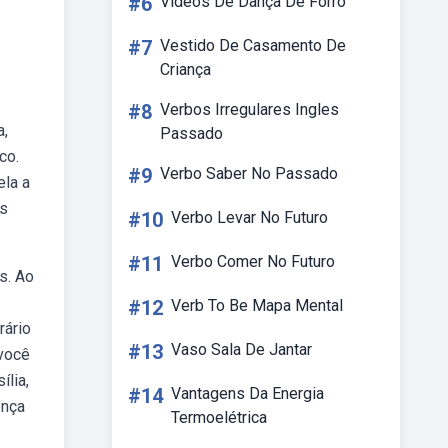
#6
Videos De Dança De Forro
#7
Vestido De Casamento De
Criança
#8
Verbos Irregulares Ingles
a,
Passado
co.
#9
Verbo Saber No Passado
ela a
os
#10
Verbo Levar No Futuro
#11
Verbo Comer No Futuro
s. Ao
#12
Verb To Be Mapa Mental
rário
#13
Vaso Sala De Jantar
 você
ília,
#14
Vantagens Da Energia
ença
Termoelétrica