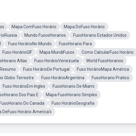
os
Mapa ComFuso Horário
Mapa DoFuso Horário
rioRussia
Mundo FusosHorarios
FusoHorario Estados Unidos
l
Fuso HorárioNo Mundo
FusoHorario Para
Fuso HorárioGIF
Mapa MundiFusos
Como CalcularFuso Horário
oHorario Atlas
Fuso HorárioVenezuela
World FusoHorarios
s Resumo
Fuso HorárioDe Portugal
Fuso HorárioMapa América
io Globo Terrestre
Fuso HorárioArgentina
FusoHorario Pratico
Fuso HorárioEm Ingles
FusoHorario De Miami
soHorario Dos Pais E
Mapa FusoHorario Simples
FusoHorario Do Canada
Fuso HorárioGeografia
 DeFuso Horário America's