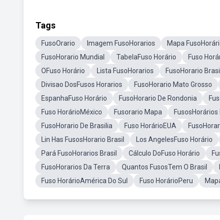
Tags
FusoOrario
Imagem FusoHorarios
Mapa FusoHorári
FusoHorario Mundial
TabelaFuso Horário
Fuso Horá
OFuso Horário
Lista FusoHorarios
FusoHorario Brasi
Divisao DosFusos Horarios
FusoHorario Mato Grosso
EspanhaFuso Horário
FusoHorario De Rondonia
Fus
Fuso HorárioMéxico
Fusorario Mapa
FusosHorário
FusoHorario De Brasilia
Fuso HorárioEUA
FusoHorar
Lin Has FusosHorario Brasil
Los AngelesFuso Horário
Pará FusoHorarios Brasil
Cálculo DoFuso Horário
Fu
FusoHorarios Da Terra
Quantos FusosTem O Brasil
Fuso HorárioAmérica Do Sul
Fuso HorárioPeru
Mapa