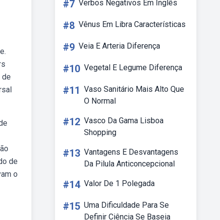
#7
Verbos Negativos Em Inglês
#8
Vênus Em Libra Características
#9
Veia E Arteria Diferença
e.
rs
#10
Vegetal E Legume Diferença
a de
#11
Vaso Sanitário Mais Alto Que
rsal
O Normal
#12
Vasco Da Gama Lisboa
 de
Shopping
não
#13
Vantagens E Desvantagens
ndo de
Da Pilula Anticoncepcional
avam o
#14
Valor De 1 Polegada
#15
Uma Dificuldade Para Se
Definir Ciência Se Baseia