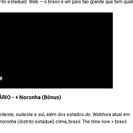
ito estadual): Web — o brasil é um país tão grande que tem quat
IO - + Noronha (Bônus)
nordeste, sudeste e sul, além dos estados do. Webhora atual em
oronha (distrito estadual) clima, brasil. The time now > brasil.