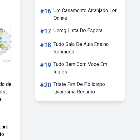
#16
Um Casamento Arranjado Ler
Online
#17
Uemg Lista De Espera
#18
Tudo Sala De Aula Ensino
Religioso
#19
Tudo Bem Com Voce Em
Ingles
ndo de
#20
Triste Fim De Policarpo
dst.
Quaresma Resumo
.
pare
to