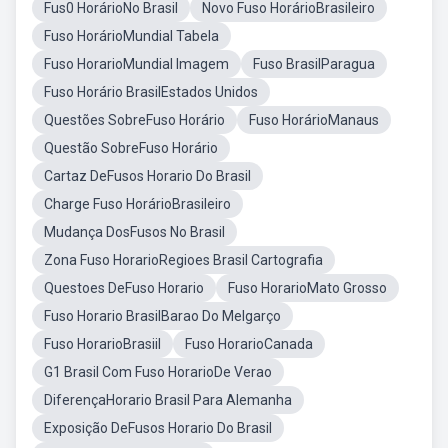
Fus0 HorárioNo Brasil
Novo Fuso HorárioBrasileiro
Fuso HorárioMundial Tabela
Fuso HorarioMundial Imagem
Fuso BrasilParagua
Fuso Horário BrasilEstados Unidos
Questões SobreFuso Horário
Fuso HorárioManaus
Questão SobreFuso Horário
Cartaz DeFusos Horario Do Brasil
Charge Fuso HorárioBrasileiro
Mudança DosFusos No Brasil
Zona Fuso HorarioRegioes Brasil Cartografia
Questoes DeFuso Horario
Fuso HorarioMato Grosso
Fuso Horario BrasilBarao Do Melgarço
Fuso HorarioBrasiil
Fuso HorarioCanada
G1 Brasil Com Fuso HorarioDe Verao
DiferençaHorario Brasil Para Alemanha
Exposição DeFusos Horario Do Brasil