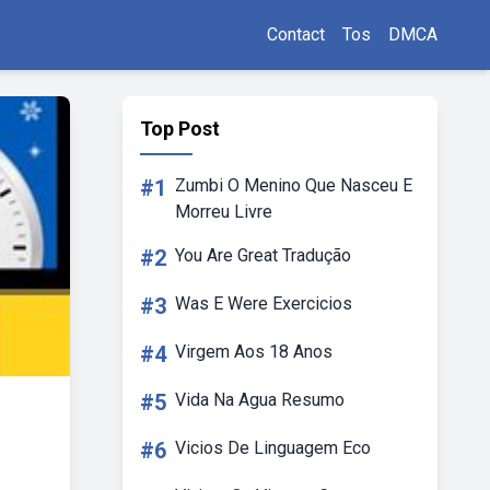
Contact
Tos
DMCA
Top Post
#1
Zumbi O Menino Que Nasceu E
Morreu Livre
#2
You Are Great Tradução
#3
Was E Were Exercicios
#4
Virgem Aos 18 Anos
#5
Vida Na Agua Resumo
#6
Vicios De Linguagem Eco