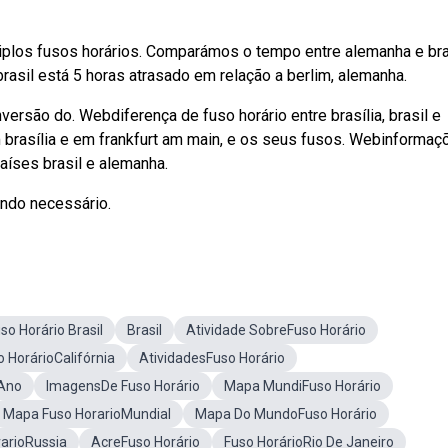
iplos fusos horários. Comparámos o tempo entre alemanha e bras
 brasil está 5 horas atrasado em relação a berlim, alemanha.
versão do. Webdiferença de fuso horário entre brasília, brasil e
m brasília e em frankfurt am main, e os seus fusos. Webinformaç
aíses brasil e alemanha.
ando necessário.
o Horário Brasil
Brasil
Atividade SobreFuso Horário
o HorárioCalifórnia
AtividadesFuso Horário
 Ano
ImagensDe Fuso Horário
Mapa MundiFuso Horário
Mapa Fuso HorarioMundial
Mapa Do MundoFuso Horário
arioRussia
AcreFuso Horário
Fuso HorárioRio De Janeiro