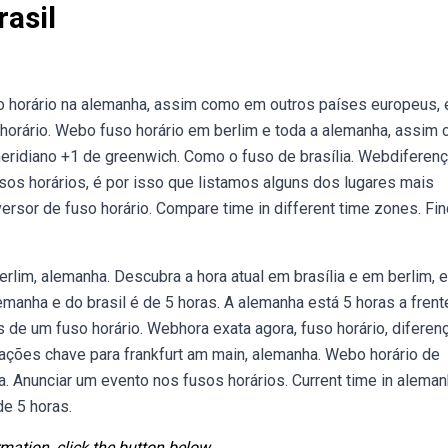
asil
so horário na alemanha, assim como em outros países europeus, 
horário. Webo fuso horário em berlim e toda a alemanha, assim
ridiano +1 de greenwich. Como o fuso de brasília. Webdiferen
fusos horários, é por isso que listamos alguns dos lugares mais
sor de fuso horário. Compare time in different time zones. Fin
berlim, alemanha. Descubra a hora atual em brasília e em berlim, 
manha e do brasil é de 5 horas. A alemanha está 5 horas a frent
is de um fuso horário. Webhora exata agora, fuso horário, diferen
rmações chave para frankfurt am main, alemanha. Webo horário de
nha. Anunciar um evento nos fusos horários. Current time in aleman
de 5 horas.
mation, click the button below.