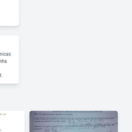
cnicas
inha
.