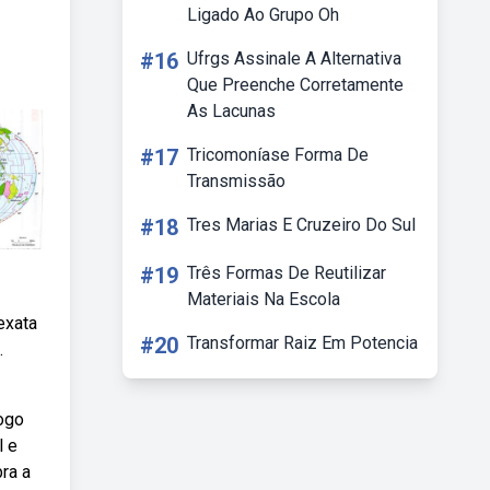
Ligado Ao Grupo Oh
#16
Ufrgs Assinale A Alternativa
Que Preenche Corretamente
As Lacunas
#17
Tricomoníase Forma De
Transmissão
#18
Tres Marias E Cruzeiro Do Sul
#19
Três Formas De Reutilizar
Materiais Na Escola
exata
#20
Transformar Raiz Em Potencia
.
logo
l e
ra a