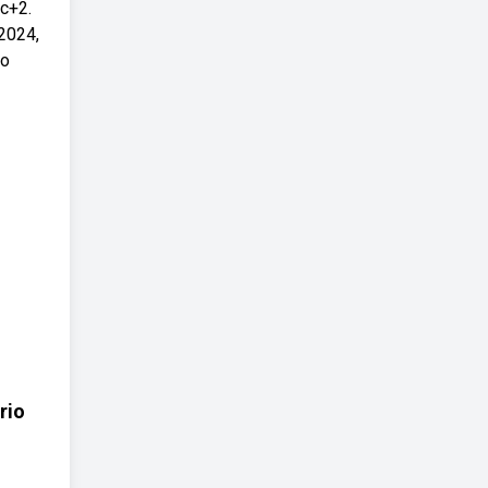
tc+2.
2024,
po
rio