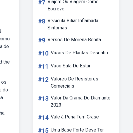
#7
Viajem Ou Viagem Como
Escreve
#8
Vesícula Biliar Inflamada
Sintomas
é
 como
#9
Versos De Morena Bonita
ça de
#10
Vasos De Plantas Desenho
d the
#11
Vaso Sala De Estar
#12
Valores De Resistores
e os
Comerciais
e do
ça
#13
Valor Da Grama Do Diamante
2023
ha.
#14
Vale à Pena Tem Crase
#15
Uma Base Forte Deve Ter