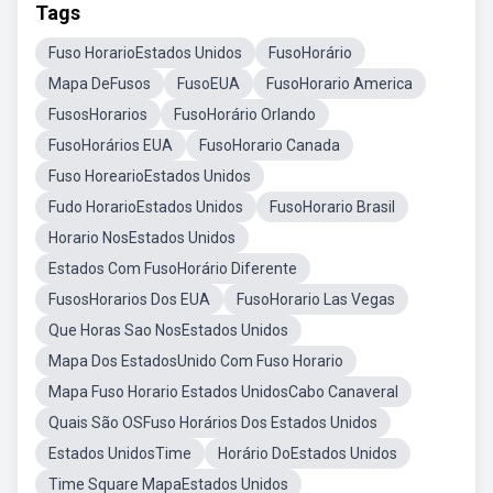
Tags
Fuso HorarioEstados Unidos
FusoHorário
Mapa DeFusos
FusoEUA
FusoHorario America
FusosHorarios
FusoHorário Orlando
FusoHorários EUA
FusoHorario Canada
Fuso HorearioEstados Unidos
Fudo HorarioEstados Unidos
FusoHorario Brasil
Horario NosEstados Unidos
Estados Com FusoHorário Diferente
FusosHorarios Dos EUA
FusoHorario Las Vegas
Que Horas Sao NosEstados Unidos
Mapa Dos EstadosUnido Com Fuso Horario
Mapa Fuso Horario Estados UnidosCabo Canaveral
Quais São OSFuso Horários Dos Estados Unidos
Estados UnidosTime
Horário DoEstados Unidos
Time Square MapaEstados Unidos