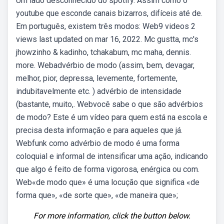
Um lado desconhecido do spotify. Assim como o
youtube que esconde canais bizarros, difíceis até de.
Em português, existem três modos: Web9 videos 2
views last updated on mar 16, 2022. Mc gustta, mc's
jhowzinho & kadinho, tchakabum, mc maha, dennis.
more. Webadvérbio de modo (assim, bem, devagar,
melhor, pior, depressa, levemente, fortemente,
indubitavelmente etc. ) advérbio de intensidade
(bastante, muito,. Webvocê sabe o que são advérbios
de modo? Este é um vídeo para quem está na escola e
precisa desta informação e para aqueles que já.
Webfunk como advérbio de modo é uma forma
coloquial e informal de intensificar uma ação, indicando
que algo é feito de forma vigorosa, enérgica ou com.
Web«de modo que» é uma locução que significa «de
forma que», «de sorte que», «de maneira que»;
For more information, click the button below.