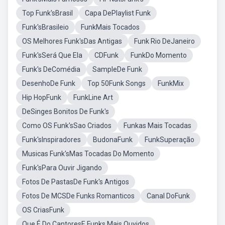
Top Funk'sBrasil
Capa DePlaylist Funk
Funk'sBrasileio
FunkMais Tocados
OS Melhores Funk'sDas Antigas
Funk Rio DeJaneiro
Funk'sSerá Que Ela
CDFunk
FunkDo Momento
Funk's DeComédia
SampleDe Funk
DesenhoDe Funk
Top 50Funk Songs
FunkMix
Hip HopFunk
FunkLine Art
DeSinges Bonitos De Funk's
Como OS Funk'sSao Criados
Funkas Mais Tocadas
Funk'sInspiradores
BudonaFunk
FunkSuperação
Musicas Funk'sMas Tocadas Do Momento
Funk'sPara Ouvir Jigando
Fotos De PastasDe Funk's Antigos
Fotos De MCSDe Funks Romanticos
Canal DoFunk
OS CriasFunk
Que É Do CantoresE Funks Mais Ouvidos