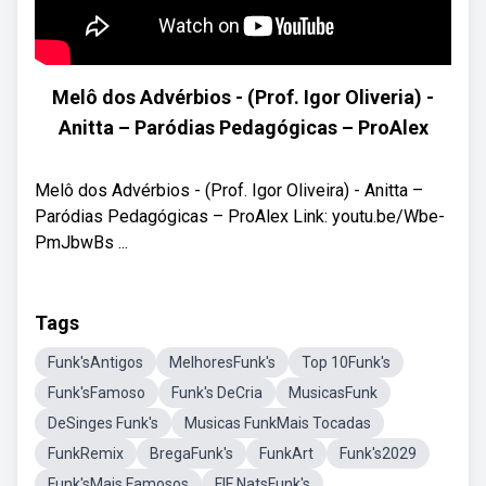
Melô dos Advérbios - (Prof. Igor Oliveria) -
Anitta – Paródias Pedagógicas – ProAlex
Melô dos Advérbios - (Prof. Igor Oliveira) - Anitta –
Paródias Pedagógicas – ProAlex Link: youtu.be/Wbe-
PmJbwBs ...
Tags
Funk'sAntigos
MelhoresFunk's
Top 10Funk's
Funk'sFamoso
Funk's DeCria
MusicasFunk
DeSinges Funk's
Musicas FunkMais Tocadas
FunkRemix
BregaFunk's
FunkArt
Funk's2029
Funk'sMais Famosos
FIF NatsFunk's