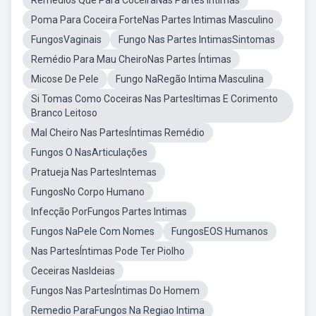
Remédios Que Para CoceiraNas Partes Íntimas
Poma Para Coceira ForteNas Partes Intimas Masculino
FungosVaginais
Fungo Nas Partes IntimasSintomas
Remédio Para Mau CheiroNas Partes Íntimas
Micose De Pele
Fungo NaRegão Intima Masculina
Si Tomas Como Coceiras Nas PartesItimas E Corimento
Branco Leitoso
Mal Cheiro Nas PartesÍntimas Remédio
Fungos O NasArticulações
Pratueja Nas PartesIntemas
FungosNo Corpo Humano
Infecção PorFungos Partes Intimas
Fungos NaPele Com Nomes
FungosEOS Humanos
Nas PartesÍntimas Pode Ter Piolho
Ceceiras NasIdeias
Fungos Nas PartesÍntimas Do Homem
Remedio ParaFungos Na Regiao Intima