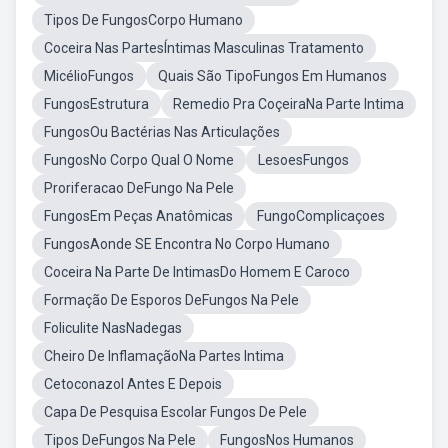
Tipos De FungosCorpo Humano
Coceira Nas PartesÍntimas Masculinas Tratamento
MicélioFungos
Quais São TipoFungos Em Humanos
FungosEstrutura
Remedio Pra CoçeiraNa Parte Intima
FungosOu Bactérias Nas Articulações
FungosNo Corpo Qual O Nome
LesoesFungos
Proriferacao DeFungo Na Pele
FungosEm Peças Anatômicas
FungoComplicaçoes
FungosAonde SE Encontra No Corpo Humano
Coceira Na Parte De IntimasDo Homem E Caroco
Formação De Esporos DeFungos Na Pele
Foliculite NasNadegas
Cheiro De InflamaçãoNa Partes Intima
Cetoconazol Antes E Depois
Capa De Pesquisa Escolar Fungos De Pele
Tipos DeFungos Na Pele
FungosNos Humanos