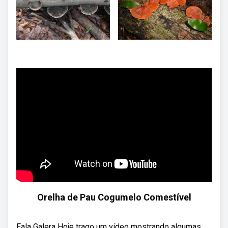
Orelha de Pau Cogumelo Comestível
Fala Galera Hoje trago um vídeo mostrando algumas