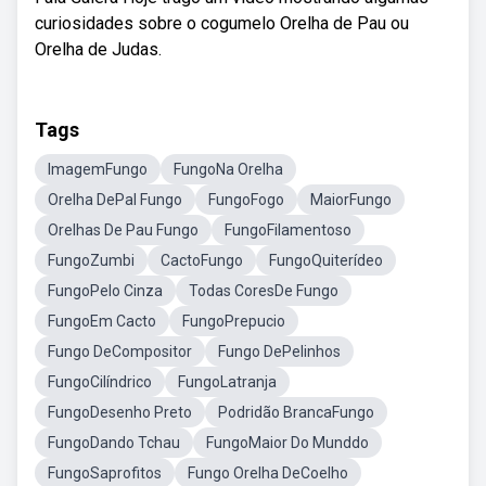
curiosidades sobre o cogumelo Orelha de Pau ou
Orelha de Judas.
Tags
ImagemFungo
FungoNa Orelha
Orelha DePal Fungo
FungoFogo
MaiorFungo
Orelhas De Pau Fungo
FungoFilamentoso
FungoZumbi
CactoFungo
FungoQuiterídeo
FungoPelo Cinza
Todas CoresDe Fungo
FungoEm Cacto
FungoPrepucio
Fungo DeCompositor
Fungo DePelinhos
FungoCilíndrico
FungoLatranja
FungoDesenho Preto
Podridão BrancaFungo
FungoDando Tchau
FungoMaior Do Munddo
FungoSaprofitos
Fungo Orelha DeCoelho