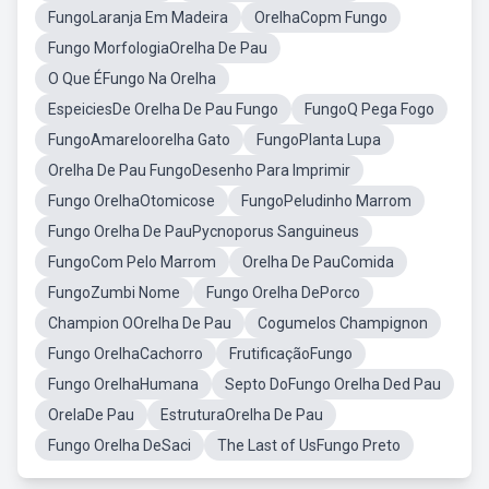
FungoLaranja Em Madeira
OrelhaCopm Fungo
Fungo MorfologiaOrelha De Pau
O Que ÉFungo Na Orelha
EspeiciesDe Orelha De Pau Fungo
FungoQ Pega Fogo
FungoAmareloorelha Gato
FungoPlanta Lupa
Orelha De Pau FungoDesenho Para Imprimir
Fungo OrelhaOtomicose
FungoPeludinho Marrom
Fungo Orelha De PauPycnoporus Sanguineus
FungoCom Pelo Marrom
Orelha De PauComida
FungoZumbi Nome
Fungo Orelha DePorco
Champion OOrelha De Pau
Cogumelos Champignon
Fungo OrelhaCachorro
FrutificaçãoFungo
Fungo OrelhaHumana
Septo DoFungo Orelha Ded Pau
OrelaDe Pau
EstruturaOrelha De Pau
Fungo Orelha DeSaci
The Last of UsFungo Preto