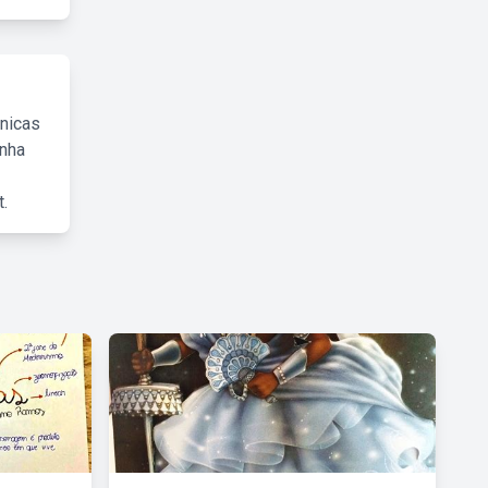
cnicas
inha
.