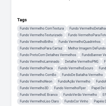
Tags
Fundo Vermelho ComTextura
Fundo VermelhoDetalh
Fundo VermelhoTexturizado
Fundo VermelhoPara Fot
Fundo VermelhoBrilho
Fundo VermelhoQuadrinhos
Fundo VermelhoPara Cartaz
Melhor Imagem DeFundo
Fundo PretoCom Detalhes Vermelhos
FundoBanner V
Fundo VermelhoLaminado
Detalhe VermelhoPNG
F
Fundo VermelhoPlaca
Fundo VermelhoEscuro
Fund
Fundo Vermelho ComBo
FundoDe Batalha Vermelho
Fundo VermelhoNeon
FundoAção Vermelho
FundoF
Fundo Vermelho3D
Fundo VermelhoFlyer
Papel De
Fundo VermelhoE Branco
FundoVerão Vermelho
E
Fundo VermelhoLiso Claro
FundoCor Vinho
Papéis