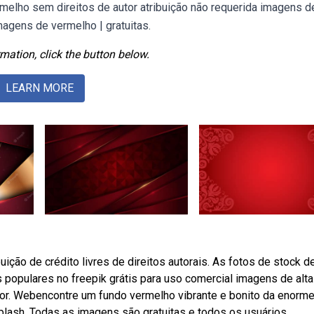
elho sem direitos de autor atribuição não requerida imagens de
agens de vermelho | gratuitas.
mation, click the button below.
LEARN MORE
uição de crédito livres de direitos autorais. As fotos de stock de
populares no freepik grátis para uso comercial imagens de alta
ctor. Webencontre um fundo vermelho vibrante e bonito da enorm
lash. Todas as imagens são gratuitas e todos os usuários.