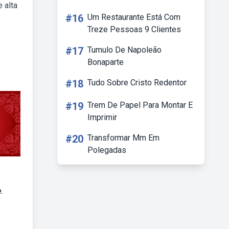
 alta
#16
Um Restaurante Está Com
Treze Pessoas 9 Clientes
#17
Tumulo De Napoleão
Bonaparte
#18
Tudo Sobre Cristo Redentor
#19
Trem De Papel Para Montar E
Imprimir
#20
Transformar Mm Em
Polegadas
.
e