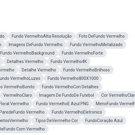
ado
Fundo VermelhoAlta Resolução
Foto DeFundo Vermelho
o
Imagens DeFundo Vermelho
Fundo VermelhoMetalizado
Fundo VermelhoBackground
Fundo VermelhoForte
Detalhes Vermelho
Fundo Vermelho4K
ermelho
Detalhe Vermelho
Fundo VermelhoBrilhoso
undo VermelhoLuzes
Fundo Vermelho800X1000
o VermelhoBonito
Fundo VermelhoCon Detalhes
VermelhoClaro
Imagem De FundoDe Futebol
Cor VermelhoCla
loral Vermelho
Fundo VermelhoE Azul PNG
MenoFundo Vermel
 ParedeFundo Vermelho
Fundo VermelhoEletronico
feitosVermelho
Tipos DeVermelho Cor
FundoCoração Azul
 DeFundo Com Vermelho