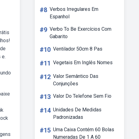
#8
Verbos Irregulares Em
Espanhol
#9
Verbo To Be Exercícios Com
rátis
Gabarito
lhos!
 de
#10
Ventilador 50cm 8 Pas
 e.
#11
Vegetais Em Inglês Nomes
mundo
#12
Valor Semântico Das
Conjunções
baixe
#13
Valor Do Telefone Sem Fio
#14
Unidades De Medidas
ik
Padronizadas
tock
#15
Uma Caixa Contém 60 Bolas
agens
Numeradas De 1 A 60