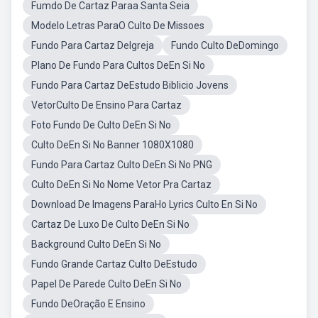
Fumdo De Cartaz Paraa Santa Seia
Modelo Letras ParaO Culto De Missoes
Fundo Para Cartaz DeIgreja
Fundo Culto DeDomingo
Plano De Fundo Para Cultos DeEn Si No
Fundo Para Cartaz DeEstudo Biblicio Jovens
VetorCulto De Ensino Para Cartaz
Foto Fundo De Culto DeEn Si No
Culto DeEn Si No Banner 1080X1080
Fundo Para Cartaz Culto DeEn Si No PNG
Culto DeEn Si No Nome Vetor Pra Cartaz
Download De Imagens ParaHo Lyrics Culto En Si No
Cartaz De Luxo De Culto DeEn Si No
Background Culto DeEn Si No
Fundo Grande Cartaz Culto DeEstudo
Papel De Parede Culto DeEn Si No
Fundo DeOração E Ensino