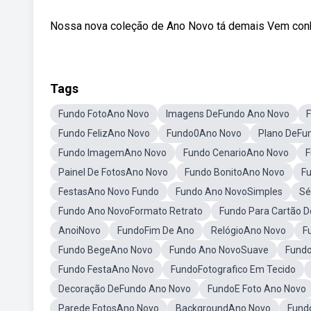
Nossa nova coleção de Ano Novo tá demais Vem conhe
Tags
Fundo FotoAno Novo
Imagens DeFundo Ano Novo
Fundo FelizAno Novo
Fundo0Ano Novo
Plano DeFu
Fundo ImagemAno Novo
Fundo CenarioAno Novo
F
Painel De FotosAno Novo
Fundo BonitoAno Novo
F
FestasAno Novo Fundo
Fundo Ano NovoSimples
Sé
Fundo Ano NovoFormato Retrato
Fundo Para Cartão 
AnoiNovo
FundoFim De Ano
RelógioAno Novo
F
Fundo BegeAno Novo
Fundo Ano NovoSuave
Fundo
Fundo FestaAno Novo
FundoFotografico Em Tecido
Decoração DeFundo Ano Novo
FundoE Foto Ano Novo
Parede FotosAno Novo
BackgroundAno Novo
Fund