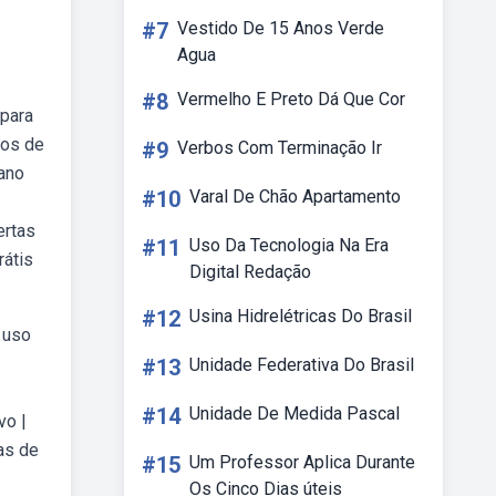
#7
Vestido De 15 Anos Verde
Agua
#8
Vermelho E Preto Dá Que Cor
 para
cos de
#9
Verbos Com Terminação Ir
 ano
#10
Varal De Chão Apartamento
ertas
#11
Uso Da Tecnologia Na Era
rátis
Digital Redação
#12
Usina Hidrelétricas Do Brasil
 uso
#13
Unidade Federativa Do Brasil
#14
Unidade De Medida Pascal
vo |
tas de
#15
Um Professor Aplica Durante
Os Cinco Dias úteis