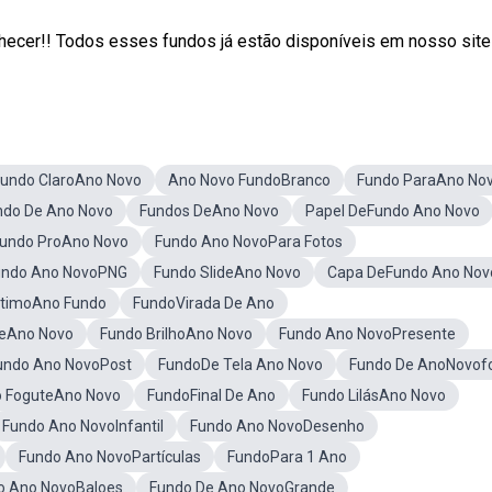
cer!! Todos esses fundos já estão disponíveis em nosso site
Fundo ClaroAno Novo
Ano Novo FundoBranco
Fundo ParaAno No
ndo De Ano Novo
Fundos DeAno Novo
Papel DeFundo Ano Novo
undo ProAno Novo
Fundo Ano NovoPara Fotos
undo Ano NovoPNG
Fundo SlideAno Novo
Capa DeFundo Ano Nov
timoAno Fundo
FundoVirada De Ano
DeAno Novo
Fundo BrilhoAno Novo
Fundo Ano NovoPresente
undo Ano NovoPost
FundoDe Tela Ano Novo
Fundo De AnoNovof
 FoguteAno Novo
FundoFinal De Ano
Fundo LilásAno Novo
Fundo Ano NovoInfantil
Fundo Ano NovoDesenho
Fundo Ano NovoPartículas
FundoPara 1 Ano
o Ano NovoBaloes
Fundo De Ano NovoGrande