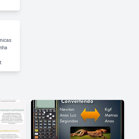
cnicas
inha
.