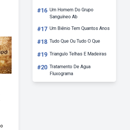
#16
Um Homem Do Grupo
Sanguíneo Ab
#17
Um Biênio Tem Quantos Anos
#18
Tudo Que Ou Tudo O Que
#19
Triangulo Telhas E Madeiras
#20
Tratamento De Agua
Fluxograma
.
o
no