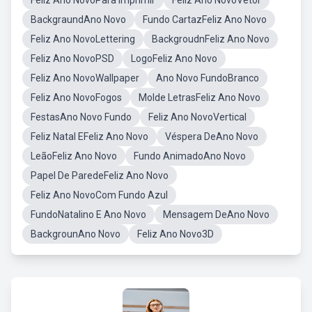
Feliz Ano NovoPara Imprimir
Feliz Ano NovoVetor
BackgraundAno Novo
Fundo CartazFeliz Ano Novo
Feliz Ano NovoLettering
BackgroudnFeliz Ano Novo
Feliz Ano NovoPSD
LogoFeliz Ano Novo
Feliz Ano NovoWallpaper
Ano Novo FundoBranco
Feliz Ano NovoFogos
Molde LetrasFeliz Ano Novo
FestasAno Novo Fundo
Feliz Ano NovoVertical
Feliz Natal EFeliz Ano Novo
Véspera DeAno Novo
LeãoFeliz Ano Novo
Fundo AnimadoAno Novo
Papel De ParedeFeliz Ano Novo
Feliz Ano NovoCom Fundo Azul
FundoNatalino E Ano Novo
Mensagem DeAno Novo
BackgrounAno Novo
Feliz Ano Novo3D