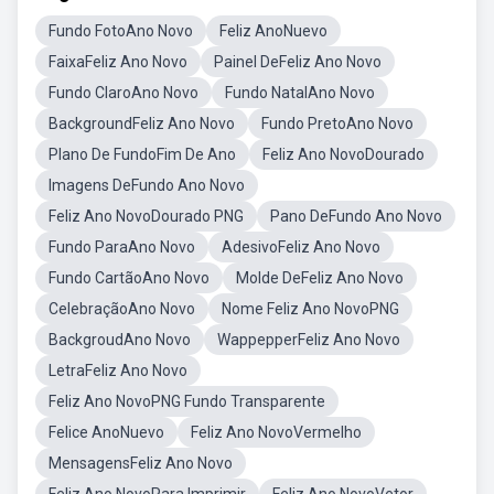
Fundo FotoAno Novo
Feliz AnoNuevo
FaixaFeliz Ano Novo
Painel DeFeliz Ano Novo
Fundo ClaroAno Novo
Fundo NatalAno Novo
BackgroundFeliz Ano Novo
Fundo PretoAno Novo
Plano De FundoFim De Ano
Feliz Ano NovoDourado
Imagens DeFundo Ano Novo
Feliz Ano NovoDourado PNG
Pano DeFundo Ano Novo
Fundo ParaAno Novo
AdesivoFeliz Ano Novo
Fundo CartãoAno Novo
Molde DeFeliz Ano Novo
CelebraçãoAno Novo
Nome Feliz Ano NovoPNG
BackgroudAno Novo
WappepperFeliz Ano Novo
LetraFeliz Ano Novo
Feliz Ano NovoPNG Fundo Transparente
Felice AnoNuevo
Feliz Ano NovoVermelho
MensagensFeliz Ano Novo