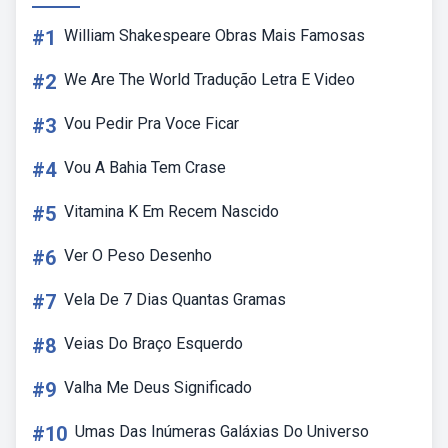
#1
William Shakespeare Obras Mais Famosas
#2
We Are The World Tradução Letra E Video
#3
Vou Pedir Pra Voce Ficar
#4
Vou A Bahia Tem Crase
#5
Vitamina K Em Recem Nascido
#6
Ver O Peso Desenho
#7
Vela De 7 Dias Quantas Gramas
#8
Veias Do Braço Esquerdo
#9
Valha Me Deus Significado
#10
Umas Das Inúmeras Galáxias Do Universo