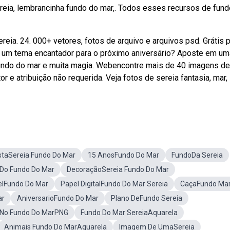
reia, lembrancinha fundo do mar,. Todos esses recursos de fun
eia. 24. 000+ vetores, fotos de arquivo e arquivos psd. Grátis 
r um tema encantador para o próximo aniversário? Aposte em um
fundo do mar e muita magia. Webencontre mais de 40 imagens de
r e atribuição não requerida. Veja fotos de sereia fantasia, mar,
staSereia Fundo Do Mar
15 AnosFundo Do Mar
FundoDa Sereia
Do Fundo Do Mar
DecoraçãoSereia Fundo Do Mar
elFundo Do Mar
Papel DigitalFundo Do Mar Sereia
CaçaFundo Ma
ar
AniversarioFundo Do Mar
Plano DeFundo Sereia
 No Fundo Do MarPNG
Fundo Do Mar SereiaAquarela
Animais Fundo Do MarAquarela
Imagem De UmaSereia