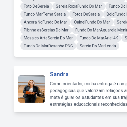
Foto DeSereia
Sereia RoxaFundo Do Mar
Fundo Do
Fundo MarTema Sereia
Fotos DeSereia
BoloFundo 
Ancora NoFundo Do Mar
OainelFundo Do Mar
Serei
Pibnha asSereias Do Mar
Fundo Do MarAquarela Meni
Mosaico ArteSereia Do Mar
Fundo Do MarAriel 4K
S
Fundo Do MarDesenho PNG
Sereia Do MarLenda
Sandra
Como orientador, minha entrega é comp
pedagógicas que valorizam relações au
meta é guiar os estudantes em sua traj
estratégias educacionais reconhecidas