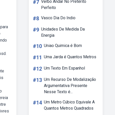
#7
Verbo Andar No Pretérito
Perfeito
#8
Vasco Dia Do Indio
 para
#9
Unidades De Medida Da
e
Energia
undo
#10
Uniao Quimica é Bom
psd.
#11
Uma Jarda é Quantos Metros
#12
Um Texto Em Espanhol
ute
is
#13
Um Recurso De Modalização
Argumentativa Presente
o
Nesse Texto é...
ereia
#14
Um Metro Cúbico Equivale A
ntre
Quantos Metros Quadrados
ivres