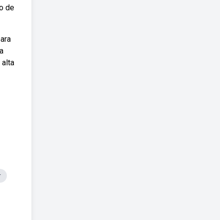
do de
para
a
 alta
r