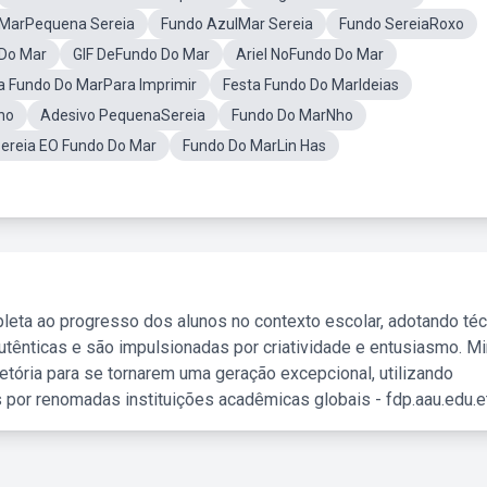
 MarPequena Sereia
Fundo AzulMar Sereia
Fundo SereiaRoxo
Do Mar
GIF DeFundo Do Mar
Ariel NoFundo Do Mar
a Fundo Do MarPara Imprimir
Festa Fundo Do MarIdeias
no
Adesivo PequenaSereia
Fundo Do MarNho
ereia EO Fundo Do Mar
Fundo Do MarLin Has
leta ao progresso dos alunos no contexto escolar, adotando té
tênticas e são impulsionadas por criatividade e entusiasmo. M
etória para se tornarem uma geração excepcional, utilizando
 por renomadas instituições acadêmicas globais - fdp.aau.edu.et