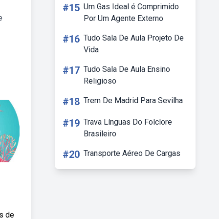
#15
Um Gas Ideal é Comprimido
e
Por Um Agente Externo
#16
Tudo Sala De Aula Projeto De
Vida
#17
Tudo Sala De Aula Ensino
Religioso
#18
Trem De Madrid Para Sevilha
#19
Trava Línguas Do Folclore
Brasileiro
#20
Transporte Aéreo De Cargas
is de