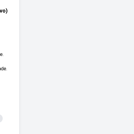
vo)
e.
ade.