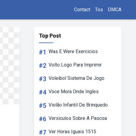
Contact
Tos
DMCA
Top Post
#1
Was E Were Exercicios
#2
Volto Logo Para Imprimir
#3
Voleibol Sistema De Jogo
#4
Voce Mora Onde Ingles
#5
Violão Infantil De Brinquedo
#6
Versiculos Sobre A Pascoa
#7
Ver Horas Iguais 1515