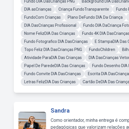
Fundo DIA DasCrianças PNG
Background DIA DasCrian
DIA asCrianças
Criança FundoTransparente
Fundo 
FundoCom Crianças
Plano DeFundo DIA Da Criança
DIA DasCrianças Profissional
Fundo DIA DaCriança Fot
Nome FelizDIA Das Crianças
Fundo 4K DIA DasCriança
Fundo Fotografico DIA DasCrianças
E StampaDIA Das 
Topo Feliz DIA DasCrianças PNG
FundoChildren
Bil
Atividade ParaDIA Das Crianças
DIA DasCrianças Veto
Papel De ParedeDIA Das Crianças
Fundo Desenho DIA 
Fundo Convite DIA DasCrianças
Escrita DIA DasCrianç
Letras FelizDIA Das Crianças
Cartão DeDIA Das Crianç
Sandra
Como orientador, minha entrega é comp
pedagógicas que valorizam relações au