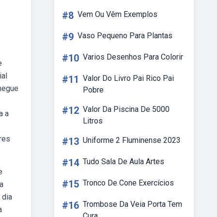
#8
Vem Ou Vêm Exemplos
#9
Vaso Pequeno Para Plantas
#10
Varios Desenhos Para Colorir
e
ial
#11
Valor Do Livro Pai Rico Pai
chegue
Pobre
#12
Valor Da Piscina De 5000
a a
Litros
res
#13
Uniforme 2 Fluminense 2023
#14
Tudo Sala De Aula Artes
e
#15
Tronco De Cone Exercícios
la
 dia
#16
Trombose Da Veia Porta Tem
a
Cura