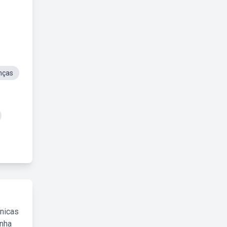
nças
cnicas
inha