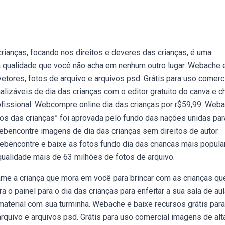
crianças, focando nos direitos e deveres das crianças, é uma
ta qualidade que você não acha em nenhum outro lugar. Webache 
vetores, fotos de arquivo e arquivos psd. Grátis para uso comerc
lizáveis de dia das crianças com o editor gratuito do canva e 
ofissional. Webcompre online dia das crianças por r$59,99. Weba
tos das crianças” foi aprovada pelo fundo das nações unidas par
Webencontre imagens de dia das crianças sem direitos de autor
Webencontre e baixe as fotos fundo dia das criancas mais popula
 qualidade mais de 63 milhões de fotos de arquivo.
ame a criança que mora em você para brincar com as crianças qu
 o painel para o dia das crianças para enfeitar a sua sala de au
material com sua turminha. Webache e baixe recursos grátis para
rquivo e arquivos psd. Grátis para uso comercial imagens de alt