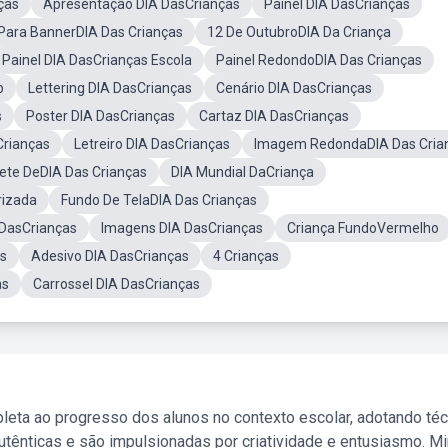
ças
Apresentação DIA DasCrianças
Painel DIA DasCrianças
Para BannerDIA Das Crianças
12 De OutubroDIA Da Criança
Painel DIA DasCrianças Escola
Painel RedondoDIA Das Crianças
o
Lettering DIA DasCrianças
Cenário DIA DasCrianças
s
Poster DIA DasCrianças
Cartaz DIA DasCrianças
Crianças
Letreiro DIA DasCrianças
Imagem RedondaDIA Das Cria
hete DeDIA Das Crianças
DIA Mundial DaCriança
rizada
Fundo De TelaDIA Das Crianças
DasCrianças
Imagens DIA DasCrianças
Criança FundoVermelho
as
Adesivo DIA DasCrianças
4 Crianças
as
Carrossel DIA DasCrianças
leta ao progresso dos alunos no contexto escolar, adotando té
tênticas e são impulsionadas por criatividade e entusiasmo. M