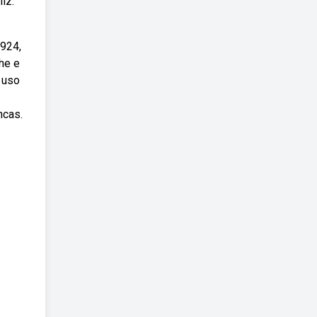
iz.
1924,
he e
a uso
ncas.