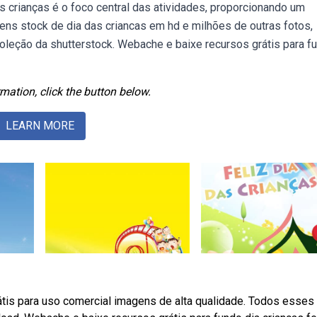
s crianças é o foco central das atividades, proporcionando um
ns stock de dia das criancas em hd e milhões de outras fotos,
 coleção da shutterstock. Webache e baixe recursos grátis para f
mation, click the button below.
LEARN MORE
rátis para uso comercial imagens de alta qualidade. Todos esses