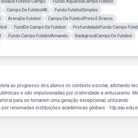
BolaDe Futebol Campo
Fundo AquarelaCampo Futebol
Campo De Futebol4K
Fundo FutebolSimples
l
ArenaDe Futebol
Campo De FutebolPreto E Branco
ebol
FundDe Campo De Futebol
ProfundidadeFundo Campo Futeb
l
Fundo Campo FutebolAmarelo
BackgroudCampo De Futebol
leta ao progresso dos alunos no contexto escolar, adotando té
tênticas e são impulsionadas por criatividade e entusiasmo. M
etória para se tornarem uma geração excepcional, utilizando
 por renomadas instituições acadêmicas globais - fdp.aau.edu.et