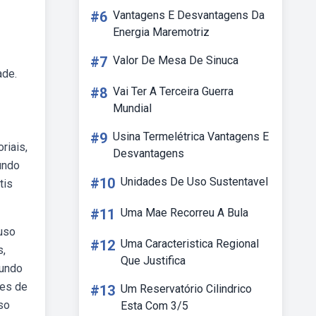
#6
Vantagens E Desvantagens Da
Energia Maremotriz
#7
Valor De Mesa De Sinuca
ade.
#8
Vai Ter A Terceira Guerra
Mundial
#9
Usina Termelétrica Vantagens E
riais,
Desvantagens
undo
#10
Unidades De Uso Sustentavel
tis
#11
Uma Mae Recorreu A Bula
 uso
#12
Uma Caracteristica Regional
s,
Que Justifica
fundo
ões de
#13
Um Reservatório Cilindrico
so
Esta Com 3/5