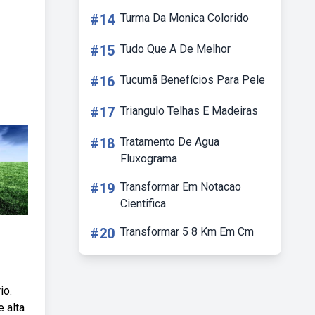
#14
Turma Da Monica Colorido
#15
Tudo Que A De Melhor
#16
Tucumã Benefícios Para Pele
#17
Triangulo Telhas E Madeiras
#18
Tratamento De Agua
Fluxograma
#19
Transformar Em Notacao
Cientifica
#20
Transformar 5 8 Km Em Cm
io.
 alta