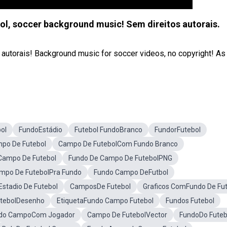
ol, soccer background music! Sem direitos autorais.
 autorais! Background music for soccer videos, no copyright! As
ol
FundoEstádio
Futebol FundoBranco
FundorFutebol
po De Futebol
Campo De FutebolCom Fundo Branco
Campo De Futebol
Fundo De Campo De FutebolPNG
mpo De FutebolPra Fundo
Fundo Campo DeFutbol
stadio De Futebol
CamposDe Futebol
Graficos ComFundo De Fu
tebolDesenho
EtiquetaFundo Campo Futebol
Fundos Futebol
do CampoCom Jogador
Campo De FutebolVector
FundoDo Futeb