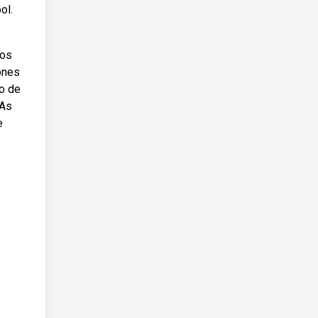
ol.
 os
ones
o de
 As
e