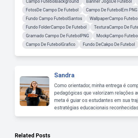
Campo FutebolBackground
Banner JogoDe Futebol
FotosDe Campo De Futebol
Campo De FutebolEm PNG
Fundo Campo FutebolSantos
WallpaperCampo Futebo
Fundo FolderCampo De Futebol
TexturaCampo De Fut
Gramado Campo De FutebolPNG
MockpCampo Futebo
Campo De FutebolGrafico
Fundo DeCakpo De Futebol
Sandra
Como orientador, minha entrega é comp
pedagógicas que valorizam relações au
meta é guiar os estudantes em sua traj
estratégias educacionais reconhecidas
Related Posts