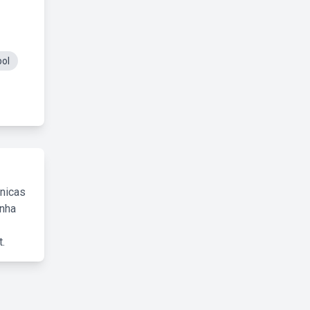
ol
cnicas
inha
.