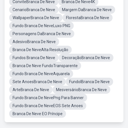
ConviteBranca De Neve
Branca De Neve4K
CenarioBranca De Neve
Margem DaBranca De Neve
WallpaperBranca De Neve
FlorestaBranca De Neve
Fundo Branca De NeveLuxo PNG
Personagens DaBranca De Neve
AdesivoBranca De Neve
Branca De NeveAlta Resolução
Fundos Branca De Neve
DecoraçãoBranca De Neve
Branca De Neve FundoTransparente
Fundo Branca De NeveAquarela
Sete AnoesBranca De Neve
FundolBranca De Neve
ArteBranca De Neve
MesversárioBranca De Neve
Fundo Branca De NevePng Para Banner
Fundo Branca De NeveEOS Sete Anoes
Branca De Neve EO Príncipe