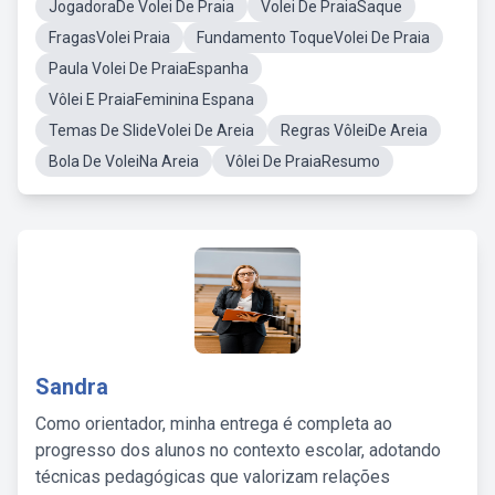
JogadoraDe Volei De Praia
Volei De PraiaSaque
FragasVolei Praia
Fundamento ToqueVolei De Praia
Paula Volei De PraiaEspanha
Vôlei E PraiaFeminina Espana
Temas De SlideVolei De Areia
Regras VôleiDe Areia
Bola De VoleiNa Areia
Vôlei De PraiaResumo
Sandra
Como orientador, minha entrega é completa ao
progresso dos alunos no contexto escolar, adotando
técnicas pedagógicas que valorizam relações