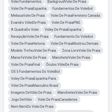
Volei Fundamentos
BackgroudVolei De Praia
Volei De PraiaEspanha
Fundamentos De Voleibol
MelissaVolei De Praia
Volei De PraiaFeminino Canada
Evandro VôleiDe Praia
Volei De PraiaPNG
A QuadraDo Volei
Voley De PraiaEspanha
RecepçãoVolei De Praia
Fundamento Do Voleibol
Volei De PraiaHistoria
Volei De PraiaMostrou Demais
Modelo TrofeuVolei De Praia
Zona LivreVolei De Praia
Maria FeVolei De Praia
MancheteVolei De Praia
Volei De PraiaFinal
Óculos VôleiDe Praia
OS 5 Fundamentos Do VoleiBol
Voley De PraiaEspanha Paris
Vôlei De PraiaMasculino Brasil
Imagens DeVôlei De Praia
ManchetesVolei De Praia
Jogo DeVôlei
Volei De PraiaCanadense
Nem NemDo Volei De Praia