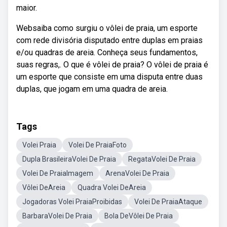
maior.
Websaiba como surgiu o vôlei de praia, um esporte
com rede divisória disputado entre duplas em praias
e/ou quadras de areia. Conheça seus fundamentos,
suas regras,. O que é vôlei de praia? O vôlei de praia é
um esporte que consiste em uma disputa entre duas
duplas, que jogam em uma quadra de areia.
Tags
Volei Praia
Volei De PraiaFoto
Dupla BrasileiraVolei De Praia
RegataVolei De Praia
Volei De PraiaImagem
ArenaVolei De Praia
Vôlei DeAreia
Quadra Volei DeAreia
Jogadoras Volei PraiaProibidas
Volei De PraiaAtaque
BarbaraVolei De Praia
Bola DeVôlei De Praia