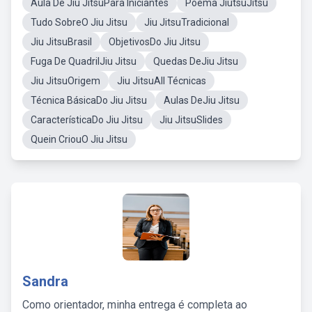
Aula De Jiu JitsuPara Iniciantes
Poema JiutsuJitsu
Tudo SobreO Jiu Jitsu
Jiu JitsuTradicional
Jiu JitsuBrasil
ObjetivosDo Jiu Jitsu
Fuga De QuadrilJiu Jitsu
Quedas DeJiu Jitsu
Jiu JitsuOrigem
Jiu JitsuAll Técnicas
Técnica BásicaDo Jiu Jitsu
Aulas DeJiu Jitsu
CaracterísticaDo Jiu Jitsu
Jiu JitsuSlides
Quein CriouO Jiu Jitsu
Sandra
Como orientador, minha entrega é completa ao