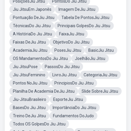
PosiçõesJiu Jitsu
PontosDo Jiu Jitsu
Jiu JitsuEm Japonês
Imagem DeJiu Jitsu
Pontuação DeJiu Jitsu
Tabela De PontosJiu Jitsu
TécnicasDo Jiu Jitsu
Principais GolpesDo Jiu Jitsu
A HistóriaDo Jiu Jitsu
FaixaJiu Jitsu
Faixas DeJiu Jitsu
ObjetivoDo Jiu Jitsu
AcademiaJiu Jitsu
PosesJiu Jitsu
BasicJiu Jitsu
OS MandamentosDo Jiu Jitsu
JoelhãoJiu Jitsu
Jiu JitsuPose
PassosDo Jiu Jitsu
Jiu JitsuFeminino
LivroJiu Jitsu
CategoriaJiu Jitsu
Pontos NoJiu Jitsu
PrincipiosDo Jiu Jitsu
Planilha De Academia DeJiu Jitsu
Slide SobreJiu Jitsu
Jiu-JitsuBrasileiro
EsporteJiu Jitsu
BasesDo Jiu Jitsu
ImportânciaDo Jiu Jitsu
Treino DeJiu Jitsu
Fundamentos DoJudo
Todos OS GolpesDo Jiu Jitsu