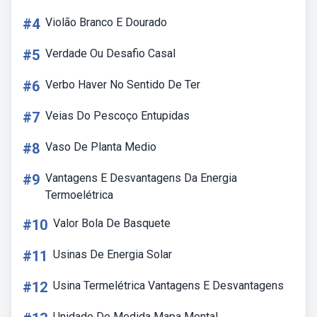
#4
Violão Branco E Dourado
#5
Verdade Ou Desafio Casal
#6
Verbo Haver No Sentido De Ter
#7
Veias Do Pescoço Entupidas
#8
Vaso De Planta Medio
#9
Vantagens E Desvantagens Da Energia
Termoelétrica
#10
Valor Bola De Basquete
#11
Usinas De Energia Solar
#12
Usina Termelétrica Vantagens E Desvantagens
Unidade De Medida Mapa Mental