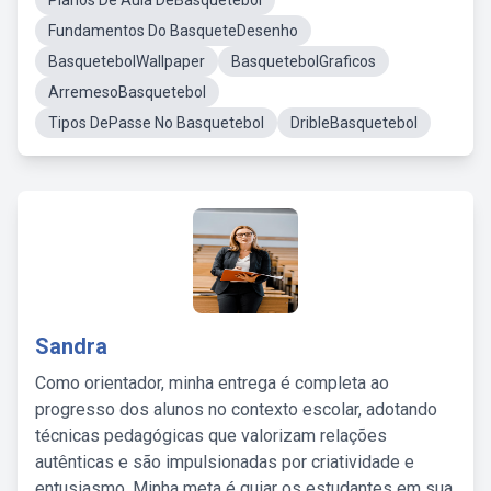
Planos De Aula DeBasquetebol
Fundamentos Do BasqueteDesenho
BasquetebolWallpaper
BasquetebolGraficos
ArremesoBasquetebol
Tipos DePasse No Basquetebol
DribleBasquetebol
Sandra
Como orientador, minha entrega é completa ao
progresso dos alunos no contexto escolar, adotando
técnicas pedagógicas que valorizam relações
autênticas e são impulsionadas por criatividade e
entusiasmo. Minha meta é guiar os estudantes em sua