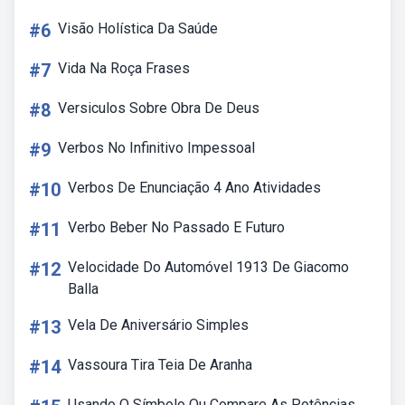
#6
Visão Holística Da Saúde
#7
Vida Na Roça Frases
#8
Versiculos Sobre Obra De Deus
#9
Verbos No Infinitivo Impessoal
#10
Verbos De Enunciação 4 Ano Atividades
#11
Verbo Beber No Passado E Futuro
#12
Velocidade Do Automóvel 1913 De Giacomo
Balla
#13
Vela De Aniversário Simples
#14
Vassoura Tira Teia De Aranha
Usando O Símbolo Ou Compare As Potências