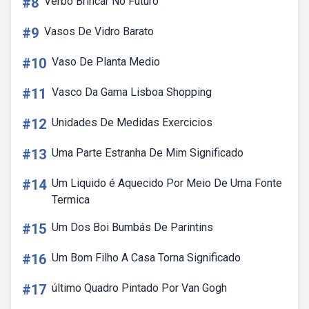
#8
Verbo Brincar No Futuro
#9
Vasos De Vidro Barato
#10
Vaso De Planta Medio
#11
Vasco Da Gama Lisboa Shopping
#12
Unidades De Medidas Exercicios
#13
Uma Parte Estranha De Mim Significado
#14
Um Liquido é Aquecido Por Meio De Uma Fonte
Termica
#15
Um Dos Boi Bumbás De Parintins
#16
Um Bom Filho A Casa Torna Significado
#17
último Quadro Pintado Por Van Gogh