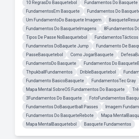
10 RegrasDo Basquetebol
Fundamentos Do Basquete
FundamentosEm Basquete
Fundamentos Do Basque
Um FundamentoDo Basquete Imagem
BasqueteRes
Fundamentos Do BasqueteImagens
8Fundamentos Do
Tipos De Passe NoBasquetebol
FundamentosTácticos
Fundamnetos DoBaquete Jump
Fundamento De Basq
PasseBasquetebol
Como JogarBasquete
DefesaB
FundamentoDo Basquete
Fundamentos Do Basquete
ThpukballFundamentos
DribleBasquetebol
Fundame
Fundamento BasicoBasquete
FundamentosTec Gray
Mapa Mental SobreOS Fundamentos Do Basquete
Trê
3Fundamentos Do Basquete
FotoFundamentos Basqu
Fundamentos DoBasquetball Passes
Imagem Fundame
Fundamentos Do BasqueteRebote
Mapa MentalBasqu
Mapa MentalBasquetebol
Basquete Fundamentos