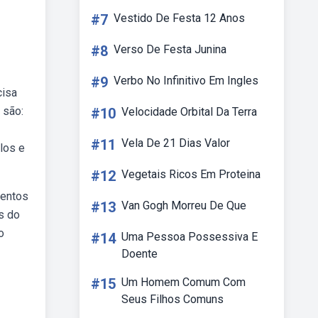
#7
Vestido De Festa 12 Anos
#8
Verso De Festa Junina
#9
Verbo No Infinitivo Em Ingles
cisa
 são:
#10
Velocidade Orbital Da Terra
#11
Vela De 21 Dias Valor
los e
#12
Vegetais Ricos Em Proteina
mentos
#13
Van Gogh Morreu De Que
s do
o
#14
Uma Pessoa Possessiva E
Doente
#15
Um Homem Comum Com
Seus Filhos Comuns