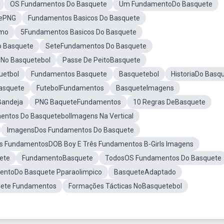
OS Fundamentos Do Basquete
Um FundamentoDo Basquete
tePNG
Fundamentos Basicos Do Basquete
umo
5Fundamentos Basicos Do Basquete
 Basquete
SeteFundamentos Do Basquete
 No Basquetebol
Passe De PeitoBasquete
uetbol
Fundamentos Basquete
Basquetebol
HistoriaDo Basq
asquete
FutebolFundamentos
BasqueteImagens
Bandeja
PNG BaqueteFundamentos
10 Regras DeBasquete
ntos Do BasquetebolImagens Na Vertical
ImagensDos Fundamentos Do Basquete
s FundamentosDOB Boy E Três Fundamentos B-Girls Imagens
ete
FundamentoBasquete
TodosOS Fundamentos Do Basquete
ntoDo Basquete Pparaolimpico
BasqueteAdaptado
ete Fundamentos
Formações Tácticas NoBasquetebol