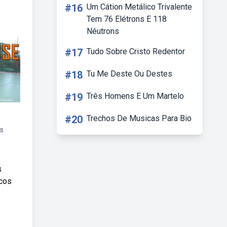
#16
Um Cátion Metálico Trivalente
Tem 76 Elétrons E 118
Nêutrons
#17
Tudo Sobre Cristo Redentor
#18
Tu Me Deste Ou Destes
#19
Três Homens E Um Martelo
#20
Trechos De Musicas Para Bio
s
s
icos