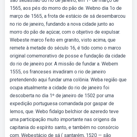
são sebastião do rio de janeiro, em 1º de março de
1565, aos pés do morro do pão de. Webno dia 1o de
março de 1565, a frota de estácio de sá desembarcou
no rio de janeiro, fundando a nova cidade junto ao
morro do pão de açúcar, com o objetivo de expulsar.
Webeste marco feito em granito, visto acima, que
remete à metade do século 16, é tido como o marco
original comemorativo de posse e fundação da cidade
do rio de janeiro por. A missão de fundar a. Webem
1555, os franceses invadiram o rio de janeiro
pretendendo aqui fundar uma colônia. Weba região que
ocupa atualmente a cidade do rio de janeiro foi
descoberta no dia 1º de janeiro de 1502 por uma
expedição portuguesa comandada por gaspar de
lemos, que. Webo fidalgo belchior de azeredo teve
uma participação muito importante nas origens da
capitania do espírito santo, e também no consórcio
com. Webestácio de sá ( santarém, 1520 — são