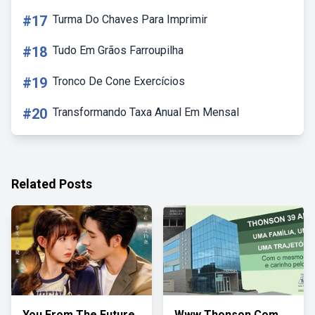
#17
Turma Do Chaves Para Imprimir
#18
Tudo Em Grãos Farroupilha
#19
Tronco De Cone Exercícios
#20
Transformando Taxa Anual Em Mensal
Related Posts
You From The Future
Www Thonson Com