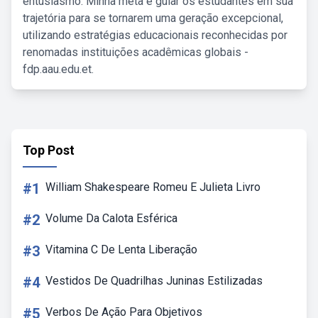
entusiasmo. Minha meta é guiar os estudantes em sua
trajetória para se tornarem uma geração excepcional,
utilizando estratégias educacionais reconhecidas por
renomadas instituições acadêmicas globais -
fdp.aau.edu.et.
Top Post
#1
William Shakespeare Romeu E Julieta Livro
#2
Volume Da Calota Esférica
#3
Vitamina C De Lenta Liberação
#4
Vestidos De Quadrilhas Juninas Estilizadas
#5
Verbos De Ação Para Objetivos