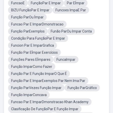
FuncaoE
FunçãoPar E Impar
Par EÍmpar
BIZU FunçãoPar E Impar
Funcoes ImpaE Par
Função ParOu Ímpar
Funcao Par E ImparDmonstracao
Função ParExemplos
Funão ParOu Impar Conta
Condição Para FunçãoPar E Impar
Funcion Par E ImparGrafica
Função Par EÍmpar Exercícios
Funções Pares EÍmpares
FuncaImpar
Função ImparComo Fazer
Função Par E Função ImparO Que É
Função Par E ImparExemplos Par Nem Ima Par
Função ParVezes Função Impar
Função ParGráfico
Função ImparConcava
Funcao Par E ImparDmonstracao Khan Academy
Clasificação De FunçãoPar E Função Impar