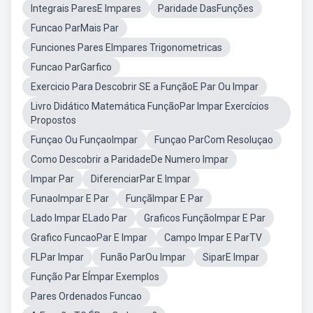
Integrais ParesE Impares
Paridade DasFunções
Funcao ParMais Par
Funciones Pares EImpares Trigonometricas
Funcao ParGarfico
Exercicio Para Descobrir SE a FunçãoE Par Ou Impar
Livro Didático Matemática FunçãoPar Impar Exercícios
Propostos
Funçao Ou FunçaoImpar
Funçao ParCom Resoluçao
Como Descobrir a ParidadeDe Numero Impar
Impar Par
DiferenciarPar E Impar
FunaoImpar E Par
FunçãImpar E Par
Lado Impar ELado Par
Graficos FunçãoImpar E Par
Grafico FuncaoPar E Impar
Campo Impar E ParTV
FLPar Impar
Funão ParOu Impar
SiparE Impar
Função Par EÍmpar Exemplos
Pares Ordenados Funcao