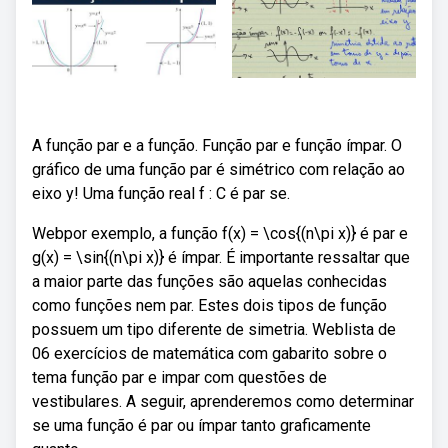
A função par e a função. Função par e função ímpar. O
gráfico de uma função par é simétrico com relação ao
eixo y! Uma função real f : C é par se.
Webpor exemplo, a função f(x) = \cos{(n\pi x)} é par e
g(x) = \sin{(n\pi x)} é ímpar. É importante ressaltar que
a maior parte das funções são aquelas conhecidas
como funções nem par. Estes dois tipos de função
possuem um tipo diferente de simetria. Weblista de
06 exercícios de matemática com gabarito sobre o
tema função par e impar com questões de
vestibulares. A seguir, aprenderemos como determinar
se uma função é par ou ímpar tanto graficamente