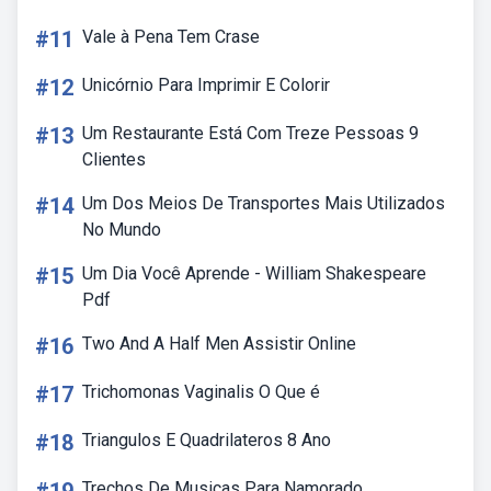
#11
Vale à Pena Tem Crase
#12
Unicórnio Para Imprimir E Colorir
#13
Um Restaurante Está Com Treze Pessoas 9
Clientes
#14
Um Dos Meios De Transportes Mais Utilizados
No Mundo
#15
Um Dia Você Aprende - William Shakespeare
Pdf
#16
Two And A Half Men Assistir Online
#17
Trichomonas Vaginalis O Que é
#18
Triangulos E Quadrilateros 8 Ano
Trechos De Musicas Para Namorado