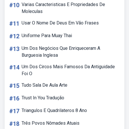
#10
Varias Caracteristicas E Propriedades De
Moleculas
#11
Usar O Nome De Deus Em Vão Frases
#12
Uniforme Para Muay Thai
#13
Um Dos Negócios Que Enriqueceram A
Burguesia Inglesa
#14
Um Dos Circos Mais Famosos Da Antiguidade
Foi O
#15
Tudo Sala De Aula Arte
#16
Trust In You Tradução
#17
Triangulos E Quadrilateros 8 Ano
#18
Três Povos Nômades Atuais