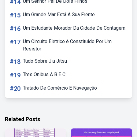
#14
Um Senhor Pai De Dois Filhos
#15
Um Grande Mar Está A Sua Frente
#16
Um Estudante Morador Da Cidade De Contagem
#17
Um Circuito Eletrico é Constituido Por Um
Resistor
#18
Tudo Sobre Jiu Jitsu
#19
Tres Onibus A B E C
#20
Tratado De Comércio E Navegação
Related Posts