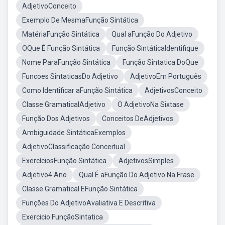
AdjetivoConceito
Exemplo De MesmaFunção Sintática
MatériaFunção Sintática
Qual aFunção Do Adjetivo
OQue É Função Sintática
Função SintáticaIdentifique
Nome ParaFunção Sintática
Função Sintatica DoQue
Funcoes SintaticasDo Adjetivo
AdjetivoEm Português
Como Identificar aFunção Sintática
AdjetivosConceito
Classe GramaticalAdjetivo
O AdjetivoNa Sixtase
Função Dos Adjetivos
Conceitos DeAdjetivos
Ambiguidade SintáticaExemplos
AdjetivoClassificação Conceitual
ExercíciosFunção Sintática
AdjetivosSimples
Adjetivo4 Ano
Qual É aFunção Do Adjetivo Na Frase
Classe Gramatical EFunção Sintática
Funções Do AdjetivoAvaliativa E Descritiva
Exercicio FunçãoSintatica