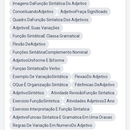
Imagens DaFunção Sintática Do Adjetivo
ConceituandoAdjetivo
AdjetivoPraça Significado
Quadro DaFunção Sintatica Dos Adjetivos
AdjetivoE Suas Variações
Função SintáticaE Classa Gramatical
Flexão DeAdjetivo
Funções SintáticaComplemento Nominal
AdjetivoUniforme E Biforme
Funçao SintaticaDo Verbo
Exemplo De VariaçãoSintática
FlexaoDo Adjetivo
OQue É Organização Sintática
Fdefinicao DeAdjetivo
AdjetivoSintético
Atividade RevisãoFunção Sintatica
Exercicio FunçãoSintetica
Atividades Adjetivos3 Ano
Exercicio Interpretação E Função Sintatica
AdjetivoFuncao Sintatica E Gramatica Em Uma Oracao
Regras De Variação Em NumeroDo Adjetivo