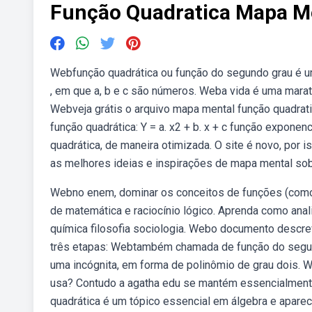
Função Quadratica Mapa M
Webfunção quadrática ou função do segundo grau é um
, em que a, b e c são números. Weba vida é uma marat
Webveja grátis o arquivo mapa mental função quadratic
função quadrática: Y = a. x2 + b. x + c função exponenc
quadrática, de maneira otimizada. O site é novo, po
as melhores ideias e inspirações de mapa mental sobr
Webno enem, dominar os conceitos de funções (como f
de matemática e raciocínio lógico. Aprenda como analis
química filosofia sociologia. Webo documento descrev
três etapas: Webtambém chamada de função do segund
uma incógnita, em forma de polinômio de grau dois.
usa? Contudo a agatha edu se mantém essencialmente
quadrática é um tópico essencial em álgebra e apare