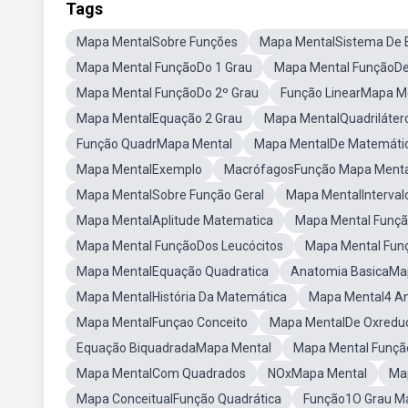
Tags
Mapa MentalSobre Funções
Mapa MentalSistema De 
Mapa Mental FunçãoDo 1 Grau
Mapa Mental FunçãoDe
Mapa Mental FunçãoDo 2º Grau
Função LinearMapa M
Mapa MentalEquação 2 Grau
Mapa MentalQuadriláter
Função QuadrMapa Mental
Mapa MentalDe Matemátic
Mapa MentalExemplo
MacrófagosFunção Mapa Menta
Mapa MentalSobre Função Geral
Mapa MentalInterval
Mapa MentalAplitude Matematica
Mapa Mental Funçã
Mapa Mental FunçãoDos Leucócitos
Mapa Mental Funç
Mapa MentalEquação Quadratica
Anatomia BasicaMa
Mapa MentalHistória Da Matemática
Mapa Mental4 A
Mapa MentalFunçao Conceito
Mapa MentalDe Oxredu
Equação BiquadradaMapa Mental
Mapa Mental Funçã
Mapa MentalCom Quadrados
NOxMapa Mental
Ma
Mapa ConceitualFunção Quadrática
Função1O Grau M