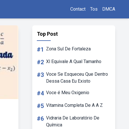
Contact
Tos
DMCA
Top Post
#1
Zona Sul De Fortaleza
#2
Xl Equivale A Qual Tamanho
#3
Voce Se Esqueceu Que Dentro
Dessa Casa Eu Existo
#4
Voce é Meu Oxigenio
#5
Vitamina Completa De A A Z
#6
Vidraria De Laboratório De
Química