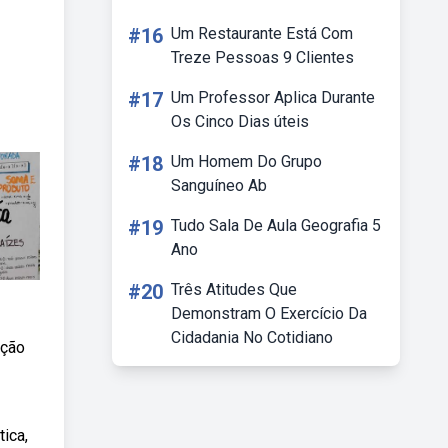
#16
Um Restaurante Está Com
Treze Pessoas 9 Clientes
#17
Um Professor Aplica Durante
Os Cinco Dias úteis
#18
Um Homem Do Grupo
Sanguíneo Ab
#19
Tudo Sala De Aula Geografia 5
Ano
#20
Três Atitudes Que
Demonstram O Exercício Da
Cidadania No Cotidiano
ação
ica,