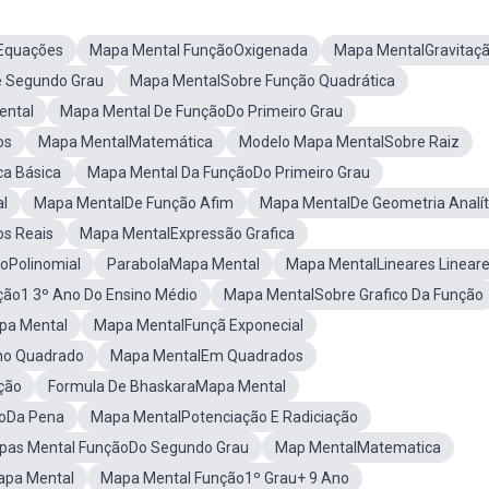
Equações
Mapa Mental FunçãoOxigenada
Mapa MentalGravitaç
 Segundo Grau
Mapa MentalSobre Função Quadrática
ental
Mapa Mental De FunçãoDo Primeiro Grau
os
Mapa MentalMatemática
Modelo Mapa MentalSobre Raiz
a Básica
Mapa Mental Da FunçãoDo Primeiro Grau
l
Mapa MentalDe Função Afim
Mapa MentalDe Geometria Analít
os Reais
Mapa MentalExpressão Grafica
oPolinomial
ParabolaMapa Mental
Mapa MentalLineares Linear
ão1 3º Ano Do Ensino Médio
Mapa MentalSobre Grafico Da Função
pa Mental
Mapa MentalFunçã Exponecial
no Quadrado
Mapa MentalEm Quadrados
ção
Formula De BhaskaraMapa Mental
oDa Pena
Mapa MentalPotenciação E Radiciação
pas Mental FunçãoDo Segundo Grau
Map MentalMatematica
apa Mental
Mapa Mental Função1º Grau+ 9 Ano