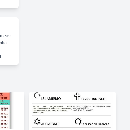
cnicas
inha
.