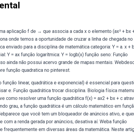
ental
a aplicação f de → que associa a cada x o elemento (ax² + bx 
ona onde temos a oportunidade de cruzar a linha de chegada no 
a enviado para a disciplina de matemática categoria: Y = a. x + 
ial: Y = ax função logarítmica: Y = logb(x) função seno: Função
r isso ainda não possui acervo grande de mapas mentais. Webdes
e função quadratica no pinterest.
unção linear, quadrática e exponencial) é essencial para ques
ar e. Função quadrática trocar disciplina. Biologia física matem
e como resolver uma função quadrática f(x) = ax2 + bx + c atra
o grau, a função quadrática é um cálculo matemático em funç
 Webparece que você tem um bloqueador de anúncios ativo, e qu
 com a renda gerada por anúncios, desativa aí. Weba função
ce frequentemente em diversas áreas da matemática. Neste artig