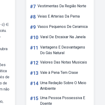
#7
Vestimentas Da Região Norte
#8
Veias E Arterias Da Perna
+ c) ∈
#9
Vasos Pequenos De Ceramica
céu.
b
#10
Varal De Encaixar Na Janela
#11
Vantagens E Desvantagens
cubra
Do Gás Natural
#12
Valores Das Notas Musicais
tões
ática
#13
Vale à Pena Tem Crase
vés de
#14
Uma Redação Sobre O Meio
ão de
Ambiente
em não
#15
Uma Pessoa Possessiva E
o,
Doente