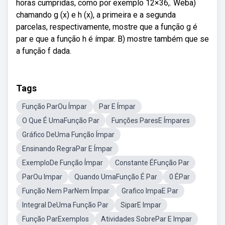
horas cumpridas, como por exemplo 12×36,. Weba)
chamando g (x) e h (x), a primeira e a segunda
parcelas, respectivamente, mostre que a função g é
par e que a função h é ímpar. B) mostre também que se
a função f dada.
Tags
Função ParOu Ímpar
Par E Ímpar
O Que É UmaFunção Par
Funções ParesE Ímpares
Gráfico DeUma Função Ímpar
Ensinando RegraPar E Ímpar
ExemploDe Função Ímpar
Constante ÉFunção Par
ParOu Impar
Quando UmaFunção É Par
0 ÉPar
Função Nem ParNem Ímpar
Grafico ImpaE Par
Integral DeUma Função Par
SiparE Impar
Função ParExemplos
Atividades SobrePar E Impar