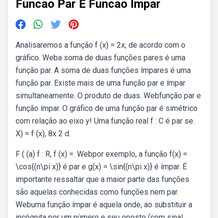
Funcao Par E Funcao Impar
Analisaremos a função f (x) = 2x, de acordo com o
gráfico. Weba soma de duas funções pares é uma
função par. A soma de duas funções ímpares é uma
função par. Existe mais de uma função par e ímpar
simultaneamente. O produto de duas. Webfunção par e
função ímpar. O gráfico de uma função par é simétrico
com relação ao eixo y! Uma função real f : C é par se.
X) = f (x), 8x 2 d.
F ( (a) f : R, f (x) =. Webpor exemplo, a função f(x) =
\cos{(n\pi x)} é par e g(x) = \sin{(n\pi x)} é ímpar. É
importante ressaltar que a maior parte das funções
são aquelas conhecidas como funções nem par.
Webuma função ímpar é aquela onde, ao substituir a
incógnita por um número e seu oposto (com sinal