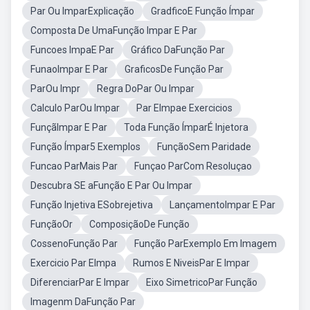
Par Ou ImparExplicação
GradficoE Função Ímpar
Composta De UmaFunção Impar E Par
Funcoes ImpaE Par
Gráfico DaFunção Par
FunaoImpar E Par
GraficosDe Função Par
ParOu Impr
Regra DoPar Ou Impar
Calculo ParOu Impar
Par EImpae Exercicios
FunçãImpar E Par
Toda Função ÍmparÉ Injetora
Função Ímpar5 Exemplos
FunçãoSem Paridade
Funcao ParMais Par
Funçao ParCom Resoluçao
Descubra SE aFunção E Par Ou Impar
Função Injetiva ESobrejetiva
LançamentoImpar E Par
FunçãoOr
ComposiçãoDe Função
CossenoFunção Par
Função ParExemplo Em Imagem
Exercicio Par EImpa
Rumos E NiveisPar E Impar
DiferenciarPar E Impar
Eixo SimetricoPar Função
Imagenm DaFunção Par