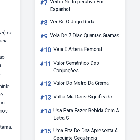
#7
Verbo No Imperativo Em
Espanhol
#8
Ver Se O Jogo Roda
va) se
#9
Vela De 7 Dias Quantas Gramas
cia.
#10
Veia E Arteria Femoral
 ao
#11
Valor Semântico Das
a
Conjunções
.
#12
Valor Do Metro Da Grama
ínio.
de
#13
Valha Me Deus Significado
ios
#14
Usa Para Fazer Bebida Com A
rmos
Letra S
 tema.
#15
Uma Fita De Dna Apresenta A
Seguinte Sequência