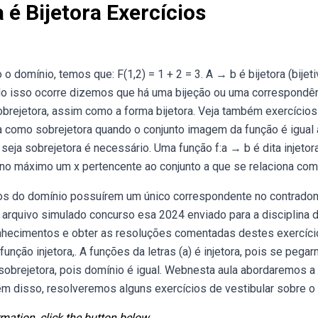
 é Bijetora Exercícios
 domínio, temos que: F(1,2) = 1 + 2 = 3. A → b é bijetora (bijeti
ando isso ocorre dizemos que há uma bijeção ou uma correspondên
brejetora, assim como a forma bijetora. Veja também exercícios
 como sobrejetora quando o conjunto imagem da função é igual
eja sobrejetora é necessário. Uma função f:a → b é dita injetor
e no máximo um x pertencente ao conjunto a que se relaciona com
os do domínio possuírem um único correspondente no contradom
 o arquivo simulado concurso esa 2024 enviado para a disciplina 
onhecimentos e obter as resoluções comentadas destes exercíc
nção injetora,. A funções da letras (a) é injetora, pois se pega
sobrejetora, pois domínio é igual. Webnesta aula abordaremos a
Além disso, resolveremos alguns exercícios de vestibular sobre o
mation, click the button below.