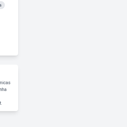
a
cnicas
inha
.