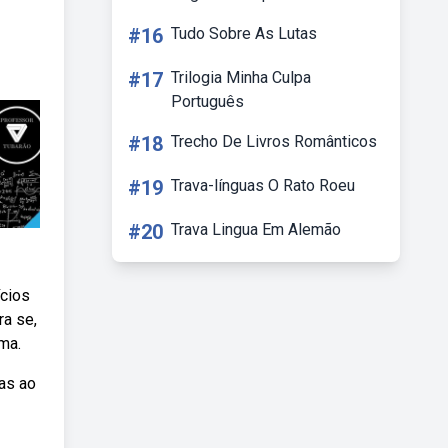
#16
Tudo Sobre As Lutas
#17
Trilogia Minha Culpa
Português
#18
Trecho De Livros Românticos
#19
Trava-línguas O Rato Roeu
#20
Trava Lingua Em Alemão
ícios
ra se,
ma.
has ao