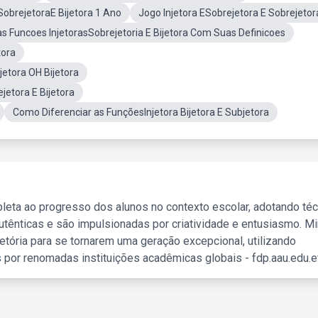
SobrejetoraE Bijetora 1 Ano
Jogo Injetora ESobrejetora E Sobrejetor
s Funcoes InjetorasSobrejetoria E Bijetora Com Suas Definicoes
tora
etora OH Bijetora
jetora E Bijetora
Como Diferenciar as FunçõesInjetora Bijetora E Subjetora
leta ao progresso dos alunos no contexto escolar, adotando té
tênticas e são impulsionadas por criatividade e entusiasmo. M
etória para se tornarem uma geração excepcional, utilizando
 por renomadas instituições acadêmicas globais - fdp.aau.edu.et