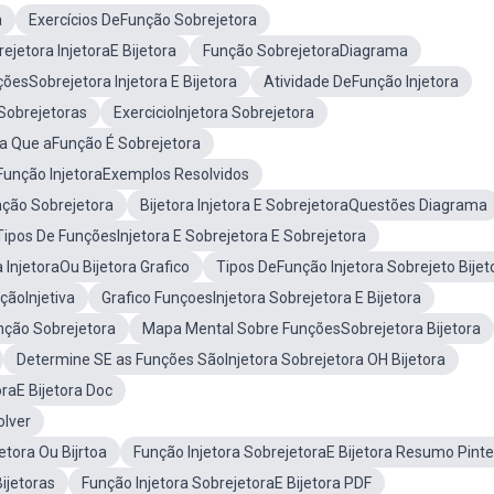
a
Exercícios DeFunção Sobrejetora
ejetora InjetoraE Bijetora
Função SobrejetoraDiagrama
õesSobrejetora Injetora E Bijetora
Atividade DeFunção Injetora
 Sobrejetoras
ExercicioInjetora Sobrejetora
a Que aFunção É Sobrejetora
Função InjetoraExemplos Resolvidos
ção Sobrejetora
Bijetora Injetora E SobrejetoraQuestões Diagrama
ipos De FunçõesInjetora E Sobrejetora E Sobrejetora
 InjetoraOu Bijetora Grafico
Tipos DeFunção Injetora Sobrejeto Bijet
çãoInjetiva
Grafico FunçoesInjetora Sobrejetora E Bijetora
ção Sobrejetora
Mapa Mental Sobre FunçõesSobrejetora Bijetora
Determine SE as Funções SãoInjetora Sobrejetora OH Bijetora
raE Bijetora Doc
olver
etora Ou Bijrtoa
Função Injetora SobrejetoraE Bijetora Resumo Pinte
ijetoras
Função Injetora SobrejetoraE Bijetora PDF