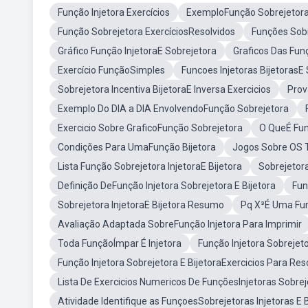
Função Injetora Exercícios
ExemploFunção Sobrejetor
Função Sobrejetora ExercíciosResolvidos
Funções Sobr
Gráfico Função InjetoraE Sobrejetora
Graficos Das Funç
Exercício FunçãoSimples
Funcoes Injetoras BijetorasE
Sobrejetora Incentiva BijetoraE Inversa Exercicios
Prov
Exemplo Do DIA a DIA EnvolvendoFunção Sobrejetora
Exercicio Sobre GraficoFunção Sobrejetora
O QueÉ Fun
Condições Para UmaFunção Bijetora
Jogos Sobre OS T
Lista Função Sobrejetora InjetoraE Bijetora
Sobrejetora
Definição DeFunção Injetora Sobrejetora E Bijetora
Fun
Sobrejetora InjetoraE Bijetora Resumo
Pq X³É Uma Fun
Avaliação Adaptada SobreFunção Injetora Para Imprimir
Toda FunçãoÍmpar É Injetora
Função Injetora Sobrejeto
Função Injetora Sobrejetora E BijetoraExercicios Para Res
Lista De Exercicios Numericos De FunçõesInjetoras Sobrej
Atividade Identifique as FunçoesSobrejetoras Injetoras E B