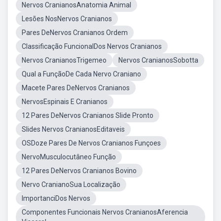
Nervos CranianosAnatomia Animal
Lesões NosNervos Cranianos
Pares DeNervos Cranianos Ordem
Classificação FuncionalDos Nervos Cranianos
Nervos CranianosTrigemeo
Nervos CranianosSobotta
Qual a FunçãoDe Cada Nervo Craniano
Macete Pares DeNervos Cranianos
NervosEspinais E Cranianos
12 Pares DeNervos Cranianos Slide Pronto
Slides Nervos CranianosEditaveis
OSDoze Pares De Nervos Cranianos Funçoes
NervoMusculocutâneo Função
12 Pares DeNervos Cranianos Bovino
Nervo CranianoSua Localização
ImportanciDos Nervos
Componentes Funcionais Nervos CranianosAferencia