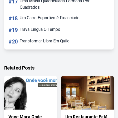
#17
Uma Malha Quadriculada Formada Por
Quadrados
#18
Um Carro Esportivo é Financiado
#19
Trava Lingua O Tempo
#20
Transformar Libra Em Quilo
Related Posts
Voce Mora Onde
Um Restaurante Está