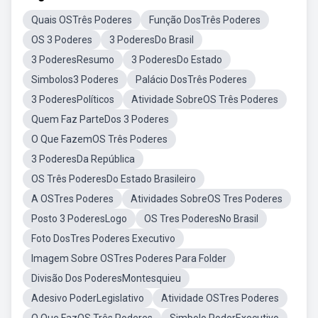
Quais OSTrês Poderes
Função DosTrês Poderes
OS 3 Poderes
3 PoderesDo Brasil
3 PoderesResumo
3 PoderesDo Estado
Simbolos3 Poderes
Palácio DosTrês Poderes
3 PoderesPolíticos
Atividade SobreOS Três Poderes
Quem Faz ParteDos 3 Poderes
O Que FazemOS Três Poderes
3 PoderesDa República
OS Três PoderesDo Estado Brasileiro
A OSTres Poderes
Atividades SobreOS Tres Poderes
Posto 3 PoderesLogo
OS Tres PoderesNo Brasil
Foto DosTres Poderes Executivo
Imagem Sobre OSTres Poderes Para Folder
Divisão Dos PoderesMontesquieu
Adesivo PoderLegislativo
Atividade OSTres Poderes