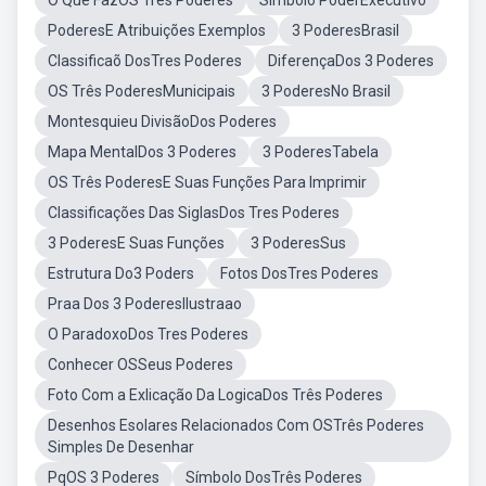
O Que FazOS Três Poderes
Simbolo PoderExecutivo
PoderesE Atribuições Exemplos
3 PoderesBrasil
Classificaõ DosTres Poderes
DiferençaDos 3 Poderes
OS Três PoderesMunicipais
3 PoderesNo Brasil
Montesquieu DivisãoDos Poderes
Mapa MentalDos 3 Poderes
3 PoderesTabela
OS Três PoderesE Suas Funções Para Imprimir
Classificações Das SiglasDos Tres Poderes
3 PoderesE Suas Funções
3 PoderesSus
Estrutura Do3 Poders
Fotos DosTres Poderes
Praa Dos 3 PoderesIlustraao
O ParadoxoDos Tres Poderes
Conhecer OSSeus Poderes
Foto Com a Exlicação Da LogicaDos Três Poderes
Desenhos Esolares Relacionados Com OSTrês Poderes
Simples De Desenhar
PqOS 3 Poderes
Símbolo DosTrês Poderes