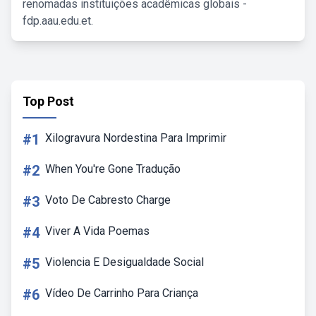
renomadas instituições acadêmicas globais -
fdp.aau.edu.et.
Top Post
#1
Xilogravura Nordestina Para Imprimir
#2
When You're Gone Tradução
#3
Voto De Cabresto Charge
#4
Viver A Vida Poemas
#5
Violencia E Desigualdade Social
#6
Vídeo De Carrinho Para Criança