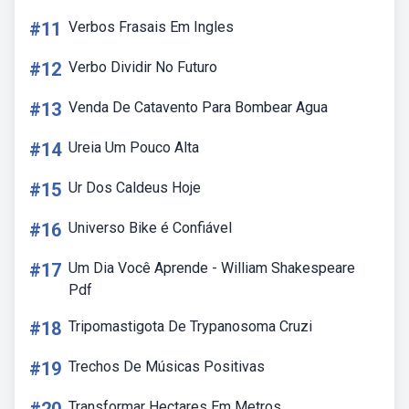
#11
Verbos Frasais Em Ingles
#12
Verbo Dividir No Futuro
#13
Venda De Catavento Para Bombear Agua
#14
Ureia Um Pouco Alta
#15
Ur Dos Caldeus Hoje
#16
Universo Bike é Confiável
#17
Um Dia Você Aprende - William Shakespeare
Pdf
#18
Tripomastigota De Trypanosoma Cruzi
#19
Trechos De Músicas Positivas
Transformar Hectares Em Metros