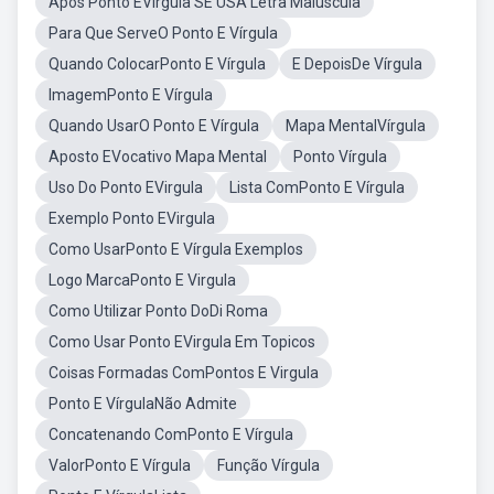
Apos Ponto EVirgula SE USA Letra Maiuscula
Para Que ServeO Ponto E Vírgula
Quando ColocarPonto E Vírgula
E DepoisDe Vírgula
ImagemPonto E Vírgula
Quando UsarO Ponto E Vírgula
Mapa MentalVírgula
Aposto EVocativo Mapa Mental
Ponto Vírgula
Uso Do Ponto EVirgula
Lista ComPonto E Vírgula
Exemplo Ponto EVirgula
Como UsarPonto E Vírgula Exemplos
Logo MarcaPonto E Virgula
Como Utilizar Ponto DoDi Roma
Como Usar Ponto EVirgula Em Topicos
Coisas Formadas ComPontos E Virgula
Ponto E VírgulaNão Admite
Concatenando ComPonto E Vírgula
ValorPonto E Vírgula
Função Vírgula