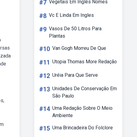
#7
Vegetais Em Inglês Nomes
#8
Vc E Linda Em Ingles
#9
Vasos De 50 Litros Para
Plantas
o
ersas
#10
Van Gogh Morreu De Que
izada
#11
Utopia Thomas More Redação
ade
#12
Uréia Para Que Serve
#13
Unidades De Conservação Em
São Paulo
s,
#14
Uma Redação Sobre O Meio
Ambiente
om
#15
Uma Brincadeira Do Folclore