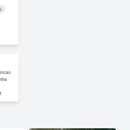
s
cnicas
inha
.