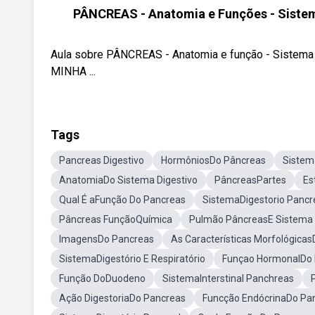
PÂNCREAS - Anatomia e Funções - Sistem
Aula sobre PÂNCREAS - Anatomia e função - Sistema
MINHA ...
Tags
Pancreas Digestivo
HormôniosDo Pâncreas
Sistem
AnatomiaDo Sistema Digestivo
PâncreasPartes
Es
Qual É aFunção Do Pancreas
SistemaDigestorio Pancr
Pâncreas FunçãoQuímica
Pulmão PâncreasE Sistema 
ImagensDo Pancreas
As Características Morfológica
SistemaDigestório E Respiratório
Funçao HormonalDo
Função DoDuodeno
SistemaInterstinal Panchreas
Ação DigestoriaDo Pancreas
Funcção EndócrinaDo Pa