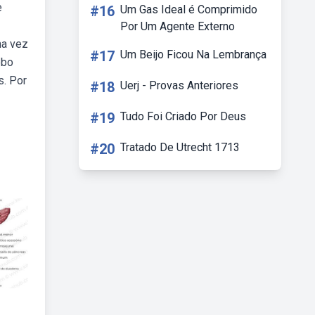
e
#16
Um Gas Ideal é Comprimido
Por Um Agente Externo
ma vez
#17
Um Beijo Ficou Na Lembrança
ebo
s. Por
#18
Uerj - Provas Anteriores
#19
Tudo Foi Criado Por Deus
#20
Tratado De Utrecht 1713