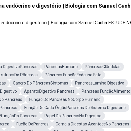
a endócrino e digestório | Biologia com Samuel Cunh
 endócrino e digestório | Biologia com Samuel Cunha ESTUDE N
a DigestivoPáncreas
PâncreasHumano
PâncreasGlândulas
truturasDo Pâncreas
Pâncreas FunçãoExócrina Foto
eas
Cancro Do PâncreasSintomas
PancreasLamina Digestivo
Digestivo
AparatoDigestivo Pancreas
Pancreas FunçãoAlimento
sDo Pâncreas
Função Do Pancreas NoCorpo Humano
 Pancreas
Função De Cada ÓrgãoPancreas Do Sistema Digestório
PfunçãoDo Pancreas
Papel Do PancreasNa Digestao
ncrea
Fução DoPancras
Como a Digestao AconteceNo Pancreas