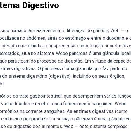
tema Digestivo
nismo humano. Armazenamento e liberação de glicose; Web — o
localizada no abdômen, atrás do estômago e entre o duodeno e 
siderado uma glândula por apresentar como função secretar div
cretados, atua no sistema. Webo pâncreas é uma glândula local
ue participam do processo de digestão. Em virtude da capacid
zimas digestivas. O pâncreas é uma glândula que faz parte do
 do sistema digestório (digestivo), incluindo os seus órgãos,
b!
sórios do trato gastrointestinal, que desempenham várias funçõe
 vários lóbulos e recebe o seu fornecimento sanguíneo. Webo
ormônios na corrente sanguínea. As enzimas digestivas (como
— conhecido por produzir a insulina, o pâncreas é uma glândula c
esso de digestão dos alimentos. Web — este sistema complexo