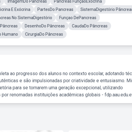
s
ImagemDo Pâncreas
Pâncreas FunçãoExócrina
crina E Exócrina
PartesDo Pancreas
SistemaDigestório Pâncrea
creas No SistemaDigestório
Funçao DePancreas
 Pâncreas
DesenhoDo Pâncreas
CaudaDo Pâncreas
po Humano
CirurgiaDo Pâncreas
leta ao progresso dos alunos no contexto escolar, adotando té
tênticas e são impulsionadas por criatividade e entusiasmo. M
etória para se tornarem uma geração excepcional, utilizando
 por renomadas instituições acadêmicas globais - fdp.aau.edu.et