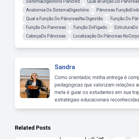
SistemaDigestório Pancred
Qual aFunção Do Pancrea
Anatomia Do SistemaDigestório
Pâncreas FunçãoEndó
Qual a Função Do PâncreasNa Digestão
Função Do Pân
Função Do Pancreas
Função DoFigado
EstruturaDo
CabeçaDo Pâncreas
Localização Do Pâncreas NoCor
Sandra
Como orientador, minha entrega é comp
pedagógicas que valorizam relações au
meta é guiar os estudantes em sua traj
estratégias educacionais reconhecidas
Related Posts