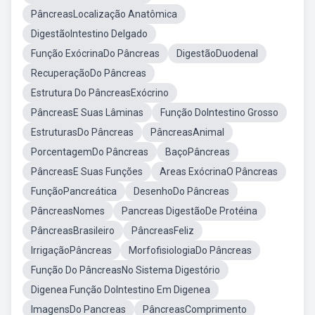
PâncreasLocalização Anatômica
DigestãoIntestino Delgado
Função ExócrinaDo Pâncreas
DigestãoDuodenal
RecuperaçãoDo Pâncreas
Estrutura Do PâncreasExócrino
PâncreasE Suas Lâminas
Função DoIntestino Grosso
EstruturasDo Pâncreas
PâncreasAnimal
PorcentagemDo Pâncreas
BaçoPâncreas
PâncreasE Suas Funções
Areas ExócrinaO Pâncreas
FunçãoPancreática
DesenhoDo Pâncreas
PâncreasNomes
Pancreas DigestãoDe Protéina
PâncreasBrasileiro
PâncreasFeliz
IrrigaçãoPâncreas
MorfofisiologiaDo Pâncreas
Função Do PâncreasNo Sistema Digestório
Digenea Função DoIntestino Em Digenea
ImagensDo Pancreas
PâncreasComprimento