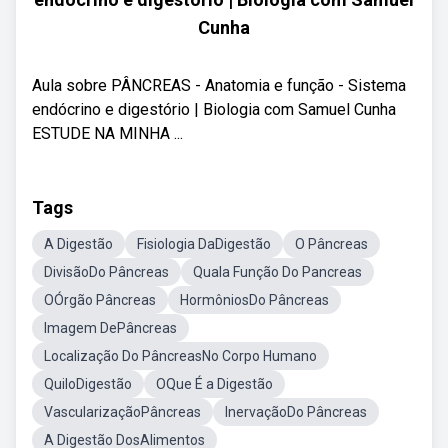
Cunha
Aula sobre PÂNCREAS - Anatomia e função - Sistema
endócrino e digestório | Biologia com Samuel Cunha
ESTUDE NA MINHA ...
Tags
A Digestão
Fisiologia DaDigestão
O Pâncreas
DivisãoDo Pâncreas
Quala Função Do Pancreas
OÓrgão Pâncreas
HormôniosDo Pâncreas
Imagem DePâncreas
Localização Do PâncreasNo Corpo Humano
QuiloDigestão
OQue É a Digestão
VascularizaçãoPâncreas
InervaçãoDo Pâncreas
A Digestão DosAlimentos