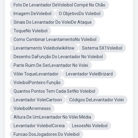
Foto De Levantador DeVoleibol Compé No Chão
Imagem DeVoleibol
O ObjetivoDo Voleibol
Sinais Do Levantador Do VoleiDe Ataque
ToqueNo Voleibol
Como Combinar LevantamentoNo Voleibol
Levantamento VoleibolwikiHow
Sistema 5X1Voleibol
Desenho DaFunção Do Levantador No Voleibol
Parte Ruim De SerLevantador No Volei
Vôlei ToqueLevantador
Levantador VoleiBrizard
VoleibolPonteiro Função
Quantos Pontos Tem Cada SetNo Voleibol
Levantador VoleiCartoon
Códigos DeLevantador Volei
VoleibolArremesso
Altura De UmLevantador No Vôlei Média
Levantador VoleibolCoreia
LesoesNo Voleibol
Funcao DosJogadores Do Voleibol