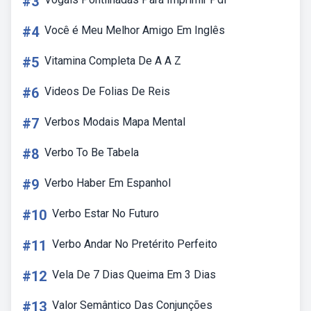
#3
#4
Você é Meu Melhor Amigo Em Inglês
#5
Vitamina Completa De A A Z
#6
Videos De Folias De Reis
#7
Verbos Modais Mapa Mental
#8
Verbo To Be Tabela
#9
Verbo Haber Em Espanhol
#10
Verbo Estar No Futuro
#11
Verbo Andar No Pretérito Perfeito
#12
Vela De 7 Dias Queima Em 3 Dias
#13
Valor Semântico Das Conjunções