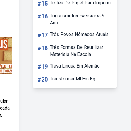
#15
Troféu De Papel Para Imprimir
#16
Trigonometria Exercicios 9
Ano
#17
Três Povos Nômades Atuais
#18
Três Formas De Reutilizar
Materiais Na Escola
#19
Trava Lingua Em Alemão
#20
Transformar Ml Em Kg
ular
icada
.