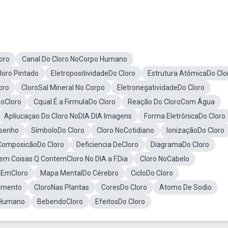
oro
Canal Do Cloro NoCorpo Humano
loro Pintado
EletropositividadeDo Cloro
Estrutura AtômicaDo Clo
oro
CloroSal Mineral No Corpo
EletronegatividadeDo Cloro
oCloro
Cqual É a FirmulaDo Cloro
Reação Do CloroCom Água
Apliucaçao Do Cloro NoDIA DIA Imagens
Forma EletrônicaDo Cloro
senho
SímboloDo Cloro
Cloro NoCotidiano
IonizaçãoDo Cloro
ComposicãoDo Cloro
Deficiencia DeCloro
DiagramaDo Cloro
m Coisas Q ContemCloro No DIA a F.Dia
Cloro NoCabelo
 EmCloro
Mapa MentalDo Cérebro
CicloDo Cloro
limento
CloroNas Plantas
CoresDo Cloro
Atomo De Sodio
 Humano
BebendoCloro
EfeitosDo Cloro