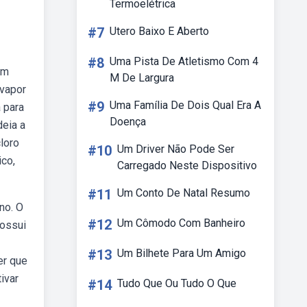
Termoelétrica
#7
Utero Baixo E Aberto
#8
Uma Pista De Atletismo Com 4
em
M De Largura
 vapor
#9
Uma Família De Dois Qual Era A
a para
Doença
eia a
loro
#10
Um Driver Não Pode Ser
co,
Carregado Neste Dispositivo
#11
Um Conto De Natal Resumo
no. O
#12
Um Cômodo Com Banheiro
possui
#13
Um Bilhete Para Um Amigo
er que
ivar
#14
Tudo Que Ou Tudo O Que