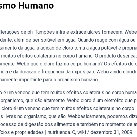
nismo Humano
terações de ph. Tampões intra e extracelulares fornecem. Web
xidante, além de ser solúvel em água. Quando reage com água ou
tamento da água, a adição de cloro torna a água potável e própri
uitos efeitos colaterais no corpo humano. O produto desencad
tamente. Webo que o cloro faz no corpo humano? Os efeitos do c
a e da duração e frequência da exposição. Webo ácido clorídri
mamente importante para o organismo humano.
 é um veneno que tem muitos efeitos colaterais no corpo huma
 organismo, que são altamente. Webo cloro é um eletrólito que 
cloro é um veneno que tem muitos efeitos colaterais no corpo
is livres no organismo, que são. Webbasicamente, podemos diz
processo de digestão dos alimentos e também no momento de at
ios e propriedades | nutritienda. C, wiki / dezembro 31, 2009.