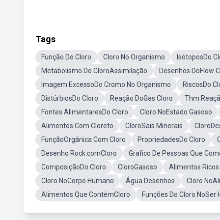
Tags
Função Do Cloro
Cloro No Organismo
IsótoposDo Cl
Metabolismo Do CloroAssimilação
Desenhos DoFlow C
Imagem ExcessoDo Cromo No Organismo
RiscosDo Cl
DistúrbiosDo Cloro
Reação DoGas Cloro
Thm Reaçã
Fontes AlimentaresDo Cloro
Cloro NoEstado Gasoso
Alimentos Com Cloreto
CloroSais Minerais
CloroDe
FunçãoOrgânica Com Cloro
PropriedadesDo Cloro
Desenho Rock.comCloro
Grafico De Pessoas Que Come
ComposiçãoDo Cloro
CloroGasoso
Alimentos Ricos
Cloro NoCorpo Humano
Água Desenhos
Cloro NoA
Alimentos Que ContémCloro
Funções Do Cloro NoSer